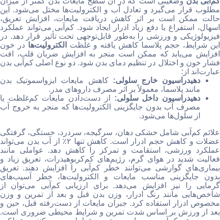
م‌آبی بدن
وضعیتی است که در آن سطح مایعات بدن کمتر از میزان
مطلوب قرار می‌گیرد و تعادل آب و الکترولیت‌ها مختل می‌شود. این
حالت ممکن است بر اثر کاهش دریافت مایعات، افزایش تعریق،
اسهال، استفراغ یا دفع زیاد ادرار ایجاد شود. کم‌آبی می‌تواند عملکرد
فیزیولوژیکی و ورزشی را به‌طور قابل‌توجهی تحت تأثیر قرار دهد. در
این شرایط، حجم پلاسما کاهش یافته و غلظت
الکترولیت‌ها
در خون
افزایش می‌یابد که ممکن است منجر به افزایش ضربان قلب، افت
فشار خون و اختلال در تنظیم دمای بدن شود. دو نوع اصلی کم‌آبی بدن
عبارت‌اند از:
دهیدراسیون خارج سلولی:
کاهش مایعات ایزواسموتیک بدن
مانند پلاسما، معمولاً بر اثر مصرف داروهای مدر.
دهیدراسیون داخل سلولی:
از دست‌دادن مایعات کم‌غلظت یا
مصرف آب بدون جایگزینی الکترولیت‌ها که منجر به خروج آب
از سلول‌ها می‌شود.
علائم کم‌آبی شامل خشکی دهان، سرگیجه، سردرد، خستگی، گرفتگی
عضلات و کاهش حجم ادرار است. کاهش تنها ۲٪ از آب بدن می‌تواند
عملکرد ورزشی، استقامت و تمرکز را کاهش دهد. عواملی مانند
فعالیت شدید در هوای گرم، رژیم‌های کم‌کربوهیدرات، تعریق زیاد و
بیماری‌های گوارشی می‌توانند خطر کم‌آبی را افزایش دهند. تعریق
بدون جایگزینی مناسب مایعات و الکترولیت‌ها، خطر آسیب‌های
گرمایی را نیز افزایش می‌دهد. برای ارزیابی کم‌آبی می‌توان از
شاخص‌هایی مانند رنگ ادرار، وزن بدن قبل و بعد از تمرین و وزن
مخصوص ادرار استفاده کرد. جبران مایعات از دست‌رفته قبل، حین و
بعد از ورزش بر اساس شدت تمرین و شرایط محیطی ضروری است.