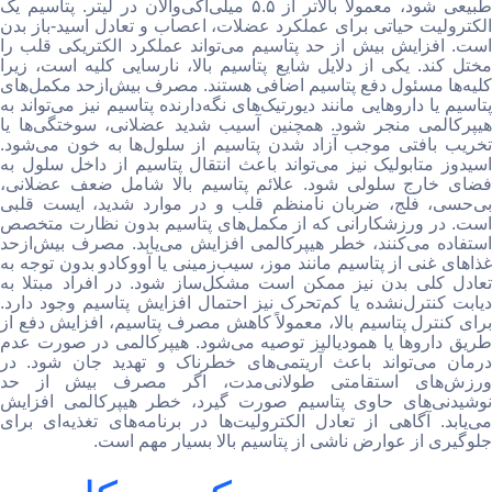
طبیعی شود، معمولاً بالاتر از ۵.۵ میلی‌اکی‌والان در لیتر. پتاسیم یک
الکترولیت حیاتی برای عملکرد عضلات، اعصاب و تعادل اسید-باز بدن
است. افزایش بیش از حد پتاسیم می‌تواند عملکرد الکتریکی قلب را
مختل کند. یکی از دلایل شایع پتاسیم بالا، نارسایی کلیه است، زیرا
کلیه‌ها مسئول دفع پتاسیم اضافی هستند. مصرف بیش‌ازحد مکمل‌های
پتاسیم یا داروهایی مانند دیورتیک‌های نگه‌دارنده پتاسیم نیز می‌تواند به
هیپرکالمی منجر شود. همچنین آسیب شدید عضلانی، سوختگی‌ها یا
تخریب بافتی موجب آزاد شدن پتاسیم از سلول‌ها به خون می‌شود.
اسیدوز متابولیک نیز می‌تواند باعث انتقال پتاسیم از داخل سلول به
فضای خارج سلولی شود. علائم پتاسیم بالا شامل ضعف عضلانی،
بی‌حسی، فلج، ضربان نامنظم قلب و در موارد شدید، ایست قلبی
است. در ورزشکارانی که از مکمل‌های پتاسیم بدون نظارت متخصص
استفاده می‌کنند، خطر هیپرکالمی افزایش می‌یابد. مصرف بیش‌ازحد
غذاهای غنی از پتاسیم مانند موز، سیب‌زمینی یا آووکادو بدون توجه به
تعادل کلی بدن نیز ممکن است مشکل‌ساز شود. در افراد مبتلا به
دیابت کنترل‌نشده یا کم‌تحرک نیز احتمال افزایش پتاسیم وجود دارد.
برای کنترل پتاسیم بالا، معمولاً کاهش مصرف پتاسیم، افزایش دفع از
طریق داروها یا همودیالیز توصیه می‌شود. هیپرکالمی در صورت عدم
درمان می‌تواند باعث آریتمی‌های خطرناک و تهدید جان شود. در
ورزش‌های استقامتی طولانی‌مدت، اگر مصرف بیش از حد
نوشیدنی‌های حاوی پتاسیم صورت گیرد، خطر هیپرکالمی افزایش
می‌یابد. آگاهی از تعادل الکترولیت‌ها در برنامه‌های تغذیه‌ای برای
جلوگیری از عوارض ناشی از پتاسیم بالا بسیار مهم است.