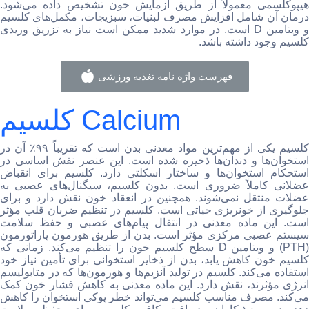
هیپوکلسمی معمولاً از طریق آزمایش خون تشخیص داده می‌شود.
درمان آن شامل افزایش مصرف لبنیات، سبزیجات، مکمل‌های کلسیم
و ویتامین D است. در موارد شدید ممکن است نیاز به تزریق وریدی
کلسیم وجود داشته باشد.
فهرست واژه نامه تغذیه ورزشی
کلسیم Calcium
کلسیم یکی از مهم‌ترین مواد معدنی بدن است که تقریباً ۹۹٪ آن در
استخوان‌ها و دندان‌ها ذخیره شده است. این عنصر نقش اساسی در
استحکام استخوان‌ها و ساختار اسکلتی دارد. کلسیم برای انقباض
عضلانی کاملاً ضروری است. بدون کلسیم، سیگنال‌های عصبی به
عضلات منتقل نمی‌شوند. همچنین در انعقاد خون نقش دارد و برای
جلوگیری از خونریزی حیاتی است. کلسیم در تنظیم ضربان قلب مؤثر
است. این ماده معدنی در انتقال پیام‌های عصبی و حفظ سلامت
سیستم عصبی مرکزی مؤثر است. بدن از طریق هورمون پاراتورمون
(PTH) و ویتامین D سطح کلسیم خون را تنظیم می‌کند. زمانی که
کلسیم خون کاهش یابد، بدن از ذخایر استخوانی برای تأمین نیاز خود
استفاده می‌کند. کلسیم در تولید آنزیم‌ها و هورمون‌ها که در متابولیسم
انرژی مؤثرند، نقش دارد. این ماده معدنی به کاهش فشار خون کمک
می‌کند. مصرف مناسب کلسیم می‌تواند خطر پوکی استخوان را کاهش