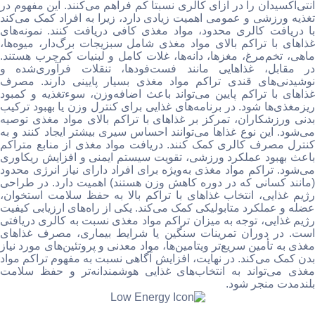
آنتی‌اکسیدان را در ازای کالری نسبتاً کم فراهم می‌کنند. این مفهوم در
تغذیه ورزشی و عمومی اهمیت زیادی دارد، زیرا به افراد کمک می‌کند
با دریافت کالری محدود، مواد مغذی کافی دریافت کنند. نمونه‌های
غذاهای با تراکم بالای مواد مغذی شامل سبزیجات برگ‌دار، میوه‌ها،
ماهی، تخم‌مرغ، مغزها، دانه‌ها، غلات کامل و لبنیات کم‌چرب هستند.
در مقابل، غذاهایی مانند فست‌فودها، تنقلات فرآوری‌شده و
نوشیدنی‌های قندی تراکم مواد مغذی بسیار پایینی دارند. مصرف
غذاهای با تراکم پایین می‌تواند باعث اضافه‌وزن، سوءتغذیه و کمبود
ریزمغذی‌ها شود. در برنامه‌های غذایی برای کنترل وزن یا بهبود ترکیب
بدنی ورزشکاران، تمرکز بر غذاهای با تراکم بالای مواد مغذی توصیه
می‌شود. این نوع غذاها می‌توانند احساس سیری بیشتر ایجاد کنند و به
کنترل مصرف کالری کمک کنند. دریافت مواد مغذی از منابع متراکم
باعث بهبود عملکرد ورزشی، تقویت سیستم ایمنی و افزایش ریکاوری
می‌شود. تراکم مواد مغذی به‌ویژه برای افراد دارای نیاز انرژی محدود
(مانند کسانی که در دوره کاهش وزن هستند) اهمیت دارد. در طراحی
رژیم غذایی، انتخاب غذاهای با تراکم بالا به حفظ سلامت استخوان،
عضله و عملکرد متابولیکی کمک می‌کند. یکی از راه‌های ارزیابی کیفیت
رژیم غذایی، توجه به میزان تراکم مواد مغذی نسبت به کالری دریافتی
است. در دوران تمرینات سنگین یا شرایط بیماری، مصرف غذاهای
مغذی به تأمین سریع‌تر ویتامین‌ها، مواد معدنی و پروتئین‌های مورد نیاز
بدن کمک می‌کند. در نهایت، افزایش آگاهی نسبت به مفهوم تراکم مواد
مغذی می‌تواند به انتخاب‌های غذایی هوشمندانه‌تر و حفظ سلامت
بلندمدت منجر شود.