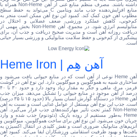
داشته باشند. مصرف منظم منابع غنی از آهن Non-Heme همراه با
منابع افزایش‌دهنده جذب مانند ویتامین C می‌تواند به حفظ سطح
مطلوب آهن خون کمک کند. کمبود این نوع آهن ممکن است منجر به
کم‌خونی، کاهش عملکرد ورزشی، ضعف عضلانی و اختلال در
متابولیسم انرژی شود. در مجموع، آهن Non-Heme بخش مهمی از
دریافت روزانه آهن است و مدیریت صحیح دریافت و جذب آن، برای
پیشگیری از کم‌خونی و حفظ سلامت متابولیکی و ورزشی بسیار حیاتی
است.
Heme Iron | آهن هِم
آهن Heme نوعی از آهن است که در منابع حیوانی یافت می‌شود و
ساختاری شبیه به هموگلوبین و میوگلوبین دارد. این نوع آهن در گوشت
قرمز، مرغ، ماهی و جگر به مقدار زیاد وجود دارد و حدود ۳۰ تا ۴۰
درصد از آهن موجود در منابع حیوانی را تشکیل می‌دهد. میزان جذب
آهن Heme در دستگاه گوارش انسان بسیار بالا (حدود ۱۵ تا ۳۵ درصد)
است. جذب این نوع آهن مستقل از عوامل غذایی است و نسبت به آهن
Non-Heme کمتر تحت تأثیر مهارکننده‌های جذب قرار می‌گیرد. آهن
Heme به‌طور مستقیم از روده باریک (دئودنوم) جذب شده و وارد
جریان خون می‌شود. این نوع آهن برای ساخت هموگلوبین، میوگلوبین و
آنزیم‌های متابولیک ضروری است و نقش کلیدی در انتقال اکسیژن به
بافت‌ها و بهبود ظرفیت استقامتی ورزشکاران ایفا می‌کند. کمبود آهن