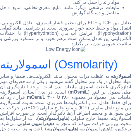
مواد زائد را حمل می‌کند.
مایعات ترشحی دیگر: مانند مایع مغزی-نخاعی، مایع داخل
مفاصل و دستگاه گوارش.
تعادل بین ICF و ECF برای تنظیم فشار اسمزی، تعادل الکترولیتی،
انتقال مواد و حفظ حجم خون ضروری است. در شرایطی مانند کم‌آبی
(Hypohydration)، افزایش آب بدن (Hyperhydration) یا اختلالات
الکترولیتی این تعادل ممکن است برهم بخورد و بر عملکرد ورزشی و
سلامت عمومی بدن تأثیر بگذارد.
اسمولاریته (Osmolarity)
اسمولاریته
به غلظت ذرات محلول مانند الکترولیت‌ها، قندها و سایر
مواد محلول در یک لیتر محلول گفته می‌شود و یکی از شاخص‌های مهم
اندازه‌گیری غلظت اسمزی مایعات بدن است. واحد اندازه‌گیری آن
میلی‌اسمول بر لیتر (
mOsm/L
) است. در بدن انسان، اسمولاریته
ایعات بدن معمولاً در محدوده
۲۸۰ تا ۳۰۰ mOsm/L
قرار دارد که
برای حفظ تعادل آب و الکترولیت‌ها ضروری است. تفاوت اسمولاریته
بین مایع داخل سلولی (ICF) و مایع خارج سلولی (ECF) بر حرکت آب
بین سلول‌ها و محیط اطراف آن‌ها تأثیرگذار است. در صورت افزایش
اسمولاریته محیط خارج سلولی (
هایپراسمولاریته
)، آب از سلول‌ها به
حیط بیرونی حرکت می‌کند که منجر به
دهیدراسیون سلولی
می‌شود.
رعکس، کاهش اسمولاریته (
هایپو اسمولاریته
) باعث ورود آب به داخل