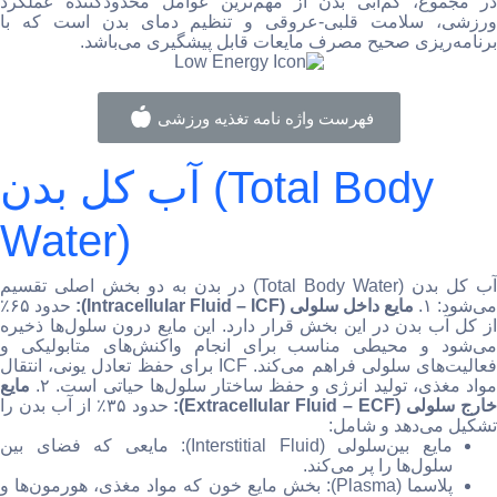
در مجموع، کم‌آبی بدن از مهم‌ترین عوامل محدودکننده عملکرد
ورزشی، سلامت قلبی-عروقی و تنظیم دمای بدن است که با
برنامه‌ریزی صحیح مصرف مایعات قابل پیشگیری می‌باشد.
فهرست واژه نامه تغذیه ورزشی
آب کل بدن (Total Body
Water)
آب کل بدن (Total Body Water) در بدن به دو بخش اصلی تقسیم
می‌شود: ۱.
مایع داخل سلولی (Intracellular Fluid – ICF):
حدود ۶۵٪
از کل آب بدن در این بخش قرار دارد. این مایع درون سلول‌ها ذخیره
می‌شود و محیطی مناسب برای انجام واکنش‌های متابولیکی و
فعالیت‌های سلولی فراهم می‌کند. ICF برای حفظ تعادل یونی، انتقال
واد مغذی، تولید انرژی و حفظ ساختار سلول‌ها حیاتی است. ۲.
مایع
ارج سلولی (Extracellular Fluid – ECF):
حدود ۳۵٪ از آب بدن را
تشکیل می‌دهد و شامل:
مایع بین‌سلولی (Interstitial Fluid): مایعی که فضای بین
سلول‌ها را پر می‌کند.
پلاسما (Plasma): بخش مایع خون که مواد مغذی، هورمون‌ها و