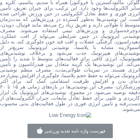
گلوکز، مالتودکسترین یا فروکتوز) همراه با سدیم، پتاسیم، کلرید و
سایر الکترولیت‌ها وجود دارد. این ترکیب برای جبران تعریق، تأمین
انرژی فوری و حفظ تعادل الکترولیتی در حین ورزش طراحی شده
است. این نوشیدنی‌ها به‌طور گسترده در ورزش‌هایی که مدت‌زمان
متوسط تا طولانی دارند و تعریق زیاد رخ می‌دهد مانند فوتبال، دویدن،
دوچرخه‌سواری و ورزش‌های تیمی استفاده می‌شوند. مصرف
نوشیدنی ایزوتونیک در چنین شرایطی می‌تواند از افت عملکرد،
دهیدراسیون، گرفتگی عضلات و افت قند خون جلوگیری کند. به دلیل
اسمولاریته مشابه با پلاسما، نوشیدنی ایزوتونیک سریع‌تر از
نوشیدنی‌های هیپرتونیک جذب می‌شود و برخلاف نوشیدنی‌های
هیپوتونیک، انرژی کافی برای فعالیت‌های متوسط تا شدید را تأمین
می‌کند. این نوشیدنی‌ها یک گزینه متعادل بین هیدراتاسیون و تأمین
انرژی هستند. در تمرینات طولانی‌مدت، مصرف منظم نوشیدنی
ایزوتونیک می‌تواند به حفظ حجم پلاسما، جلوگیری از افزایش بیش‌ازحد
دمای بدن و افزایش ظرفیت استقامتی کمک کند. برای اکثر
ورزشکاران، مصرف این نوشیدنی‌ها در بازه‌های زمانی هر ۱۵ تا ۲۰
دقیقه توصیه می‌شود. در مجموع، نوشیدنی‌های ایزوتونیک یک ابزار
کاربردی و علمی برای حفظ تعادل مایعات، جبران الکترولیت‌های از
دست‌رفته و تأمین انرژی فوری در طول فعالیت‌های بدنی محسوب
می‌شوند.
فهرست واژه نامه تغذیه ورزشی