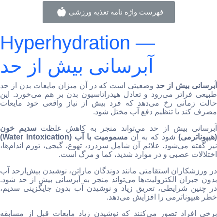
فهرست واژه نامه تغذیه ورزشی
Hyperhydration —
آبرسانی بیش از حد
برسانی بیش از حد
وضعیتی است که در آن میزان مایعات بدن از حد
طبیعی فراتر می‌رود و تعادل هیدراتاسیون بدن بر هم می‌خورد. این
حالت زمانی رخ می‌دهد که فرد بیش از نیاز واقعی خود مایعات
مصرف کند یا تنظیم دفع آب مختل شود.
برسانی بیش از حد می‌تواند منجر به کاهش غلظت
سدیم خون
(هیپوناترمی)
شود که به آن
مسمومیت با آب (Water Intoxication)
نیز گفته می‌شود. علائم آن شامل سردرد، تهوع، گیجی، تورم اندام‌ها،
اختلالات عصبی و در موارد شدید، کما و مرگ است.
در ورزشکاران استقامتی مانند دوندگان ماراتن، نوشیدن بیش‌ازحد آب
بدون جبران الکترولیت‌ها می‌تواند منجر به آبرسانی بیش از حد شود.
در چنین شرایطی، تعریق زیاد و نوشیدن آب بدون جایگزینی سدیم،
خطر هیپوناترمی را افزایش می‌دهد.
برخی افراد تصور می‌کنند که نوشیدن زیاد مایعات قبل از مسابقه