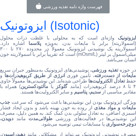
فهرست واژه نامه تغذیه ورزشی
ایزوتونیک (Isotonic)
ایزوتونیک
واژه‌ای است که به محلولی با غلظت ذرات محلول
(اسمولاریته) برابر با مایعات بدن، به‌ویژه
پلاسما
اشاره دارد.
اسمولاریته یک نوشیدنی ایزوتونیک معمولاً در محدوده ۲۷۰ تا ۳۰۰
میلی‌اسمول بر لیتر (mOsm/L) است که تقریباً برابر با اسمولاریته خون
انسان می‌باشد.
در حوزه
تغذیه ورزشی
، نوشیدنی‌های ایزوتونیک به‌منظور جبران سریع
ایعات از دست‌رفته
، تأمین فوری
انرژی از طریق کربوهیدرات‌ها
و
حفظ
تعادل الکترولیت‌ها
طراحی شده‌اند. این نوشیدنی‌ها معمولاً حاوی
 تا ۸ درصد کربوهیدرات (مانند
گلوکز
یا
مالتودکسترین
) همراه با
مقادیر مناسبی از
سدیم، پتاسیم
و سایر الکترولیت‌ها هستند.
ویژگی ایزوتونیک بودن این نوشیدنی‌ها باعث می‌شود که سرعت
جذب
ایعات و مواد مغذی
از روده به خون بهینه باشد و بدون ایجاد فشار
اسمزی اضافی، به تعادل سلولی بدن کمک کند. به همین دلیل، مصرف
ین نوشیدنی‌ها در فعالیت‌های ورزشی
طولانی‌مدت
مانند
دویدن،
دوچرخه‌سواری
یا مسابقات تیمی توصیه می‌شود.
مصرف نوشیدنی ایزوتونیک می‌تواند از مشکلاتی مانند
دهیدراسیون
،