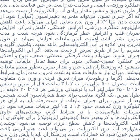
عملکرد ورزشی، ایمنی و سلامت بدن است. در حین فعالیت بدنی، بدن
از طریق تعریق و تنفس مقدار زیادی آب و الکترولیت از دست می‌دهد
که اگر جبران نشود، می‌تواند منجر به دهیدراسیون (کم‌آبی) شود. از
دست دادن تنها ۲٪ از وزن بدن به‌دلیل کم‌آبی می‌تواند باعث کاهش
قابل‌توجه عملکرد ورزشی، افزایش خستگی، کاهش تمرکز، افزایش
ضربان قلب و افزایش خطر گرمازدگی شود. هرچه شدت و مدت
تمرین بیشتر باشد، اهمیت تأمین مایعات افزایش می‌یابد. در طول
تمرین، بدن علاوه بر آب، الکترولیت‌هایی مانند سدیم، پتاسیم، کلرید و
منیزیم را نیز از طریق تعریق از دست می‌دهد. اگر این الکترولیت‌ها
جبران نشوند، می‌تواند باعث گرفتگی عضلانی، ضعف، تهوع و اختلال
در عملکرد عصبی-عضلانی شود. برای حفظ تعادل مایعات، توصیه
می‌شود که ورزشکاران قبل، حین و بعد از تمرین به‌طور منظم مایعات
بنوشند. میزان نیاز به مایعات بسته به شدت تمرین، مدت‌زمان، شرایط
محیطی (گرما و رطوبت)، میزان تعریق فردی و وزن بدن متفاوت
است. مصرف ۵۰۰ میلی‌لیتر آب ۲ تا ۳ ساعت قبل از تمرین و سپس
۱۵۰ تا ۲۵۰ میلی‌لیتر آب یا نوشیدنی ورزشی هر ۱۵ تا ۲۰ دقیقه در
طول تمرین، یک الگوی مناسب برای حفظ هیدراتاسیون است. همچنین
بعد از تمرین، برای جبران مایعات از دست‌رفته باید به ازای هر
کیلوگرم وزن کم‌شده، حدود ۱.۲ تا ۱.۵ لیتر مایعات مصرف شود. در
تمرینات طولانی‌مدت یا در شرایط گرم، نوشیدنی‌های حاوی
الکترولیت‌ها و کربوهیدرات‌ها (نوشیدنی ایزوتونیک) برای جلوگیری از
افت الکترولیت‌ها و کاهش سطح انرژی توصیه می‌شود. نوشیدن
بیش‌ازحد آب بدون الکترولیت نیز می‌تواند باعث هیپوناترمی (افت
سدیم خون) شود که خطرناک است. ورزشکاران باید با پایش وزن بدن
قبل و بعد از تمرین میزان از دست‌رفتن مایعات را برآورد کنند و الگوی