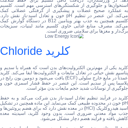
دهد. در ورزشکاران، دریافت کافی کلسیم برای حفظ سلامت
استخوان‌ها و جلوگیری از شکستگی‌های استرسی مهم است. کلسیم
به عملکرد صحیح عضلات و پیشگیری از گرفتگی عضلانی کمک
می‌کند. این عنصر در تنظیم pH خون و تعادل اسید-باز نقش دارد.
کلسیم همچنین به جذب بهتر ویتامین B12 در دستگاه گوارش کمک
می‌کند. مصرف منابع غذایی حاوی کلسیم مانند لبنیات، سبزیجات
برگ‌دار و مغزها برای سلامتی ضروری است.
Chloride کلرید
کلرید یکی از مهم‌ترین الکترولیت‌های بدن است که همراه با سدیم و
پتاسیم نقش حیاتی در تعادل مایعات و الکترولیت‌ها ایفا می‌کند. کلرید
عمدتاً در مایع خارج سلولی (ECF) یافت می‌شود و دومین یون رایج در
پلاسما پس از سدیم است. این عنصر در حفظ فشار اسمزی خون و
جلوگیری از نوسانات شدید حجم مایعات بدن مؤثر است.
کلرید در فرآیند تنظیم تعادل اسید-باز بدن شرکت می‌کند و به حفظ
pH خون در محدوده طبیعی کمک می‌نماید. این ماده همچنین در تشکیل
اسید هیدروکلریک (HCl) در معده نقش دارد که برای هضم پروتئین‌ها و
جذب مواد معدنی ضروری است. بدون وجود کلرید، اسیدیته معده
کاهش یافته و فرآیند هضم دچار مشکل می‌شود.