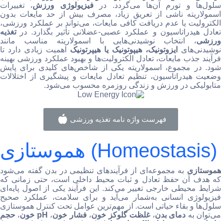
سلول‌ها و تورم آن‌ها می‌گردد. در
فیزیولوژی ورزش
، تغییرات
اسمولاریته ناشی از تعریق زیاد، مصرف بیش‌ از حد مایعات بدون
الکترولیت یا عدم دریافت کافی مایعات، می‌تواند بر عملکرد ورزشی،
تعادل هیدراتاسیون و عملکرد عصبی-عضلانی تأثیر بگذارد. در
تغذیه
ورزشی
، انتخاب نوشیدنی‌هایی با اسمولاریته مناسب مانند
نوشیدنی‌های
ایزوتونیک، هیپوتونیک یا هیپرتونیک
اهمیت زیادی دارد تا
فرآیند جذب مایعات، تعادل الکترولیت‌ها و بهبود عملکرد ورزشی بهینه
شود. در مجموع، اسمولاریته یکی از شاخص‌های کلیدی برای پایش
وضعیت هیدراتاسیون، تنظیم تعادل مایعات و پیشگیری از اختلالات
متابولیکی در ورزش و زندگی روزمره محسوب می‌شود.
فهرست واژه نامه تغذیه ورزشی
هموستازی (Homeostasis)
هموستازی
به مجموعه‌ای از فرآیندهای تنظیمی در بدن گفته می‌شود
که هدف آن حفظ تعادل و ثبات محیط داخلی است، حتی زمانی که
شرایط محیطی خارجی تغییر می‌کند. این فرآیند یکی از اصول پایه‌ای
فیزیولوژی انسانی به‌شمار می‌آید و برای سلامت، عملکرد صحیح
سلول‌ها و بقاء حیاتی است. از مهم‌ترین عوامل تحت کنترل هموستازی
ی‌توان به
دمای بدن
،
غلظت گلوکز خون
،
فشار خون
،
pH خون
،
حجم