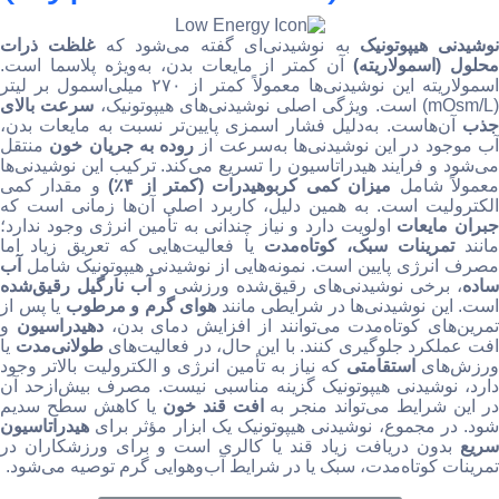
نوشیدنی هیپوتونیک
به نوشیدنی‌ای گفته می‌شود که
غلظت ذرات
حلول (اسمولاریته)
آن کمتر از مایعات بدن، به‌ویژه پلاسما است.
اسمولاریته این نوشیدنی‌ها معمولاً کمتر از ۲۷۰ میلی‌اسمول بر لیتر
mOsm/L) است. ویژگی اصلی نوشیدنی‌های هیپوتونیک،
سرعت بالای
جذب
آن‌هاست. به‌دلیل فشار اسمزی پایین‌تر نسبت به مایعات بدن،
ب موجود در این نوشیدنی‌ها به‌سرعت از
روده به جریان خون
منتقل
می‌شود و فرآیند هیدراتاسیون را تسریع می‌کند. ترکیب این نوشیدنی‌ها
عمولاً شامل
میزان کمی کربوهیدرات (کمتر از ۴٪)
و مقدار کمی
الکترولیت است. به همین دلیل، کاربرد اصلی آن‌ها زمانی است که
بران مایعات
اولویت دارد و نیاز چندانی به تأمین انرژی وجود ندارد؛
مانند
تمرینات سبک، کوتاه‌مدت
یا فعالیت‌هایی که تعریق زیاد اما
مصرف انرژی پایین است. نمونه‌هایی از نوشیدنی هیپوتونیک شامل
آب
ساده
، برخی نوشیدنی‌های رقیق‌شده ورزشی و
آب نارگیل رقیق‌شده
است. این نوشیدنی‌ها در شرایطی مانند
هوای گرم و مرطوب
یا پس از
تمرین‌های کوتاه‌مدت می‌توانند از افزایش دمای بدن،
دهیدراسیون
و
فت عملکرد جلوگیری کنند. با این حال، در فعالیت‌های
طولانی‌مدت
یا
رزش‌های
استقامتی
که نیاز به تأمین انرژی و الکترولیت بالاتر وجود
دارد، نوشیدنی هیپوتونیک گزینه مناسبی نیست. مصرف بیش‌ازحد آن
ر این شرایط می‌تواند منجر به
افت قند خون
یا کاهش سطح سدیم
شود. در مجموع، نوشیدنی هیپوتونیک یک ابزار مؤثر برای
هیدراتاسیون
سریع
بدون دریافت زیاد قند یا کالری است و برای ورزشکاران در
تمرینات کوتاه‌مدت، سبک یا در شرایط آب‌وهوایی گرم توصیه می‌شود.