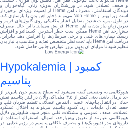
Heme می‌تواند باعث کم‌خونی فقر آهن، کاهش توان هوازی، خستگی
و ضعف عضلانی شود. در ورزشکاران به‌ویژه زنان، گیاه‌خواران و
دوندگان استقامتی، مصرف آهن Heme از اهمیت ویژه‌ای برخوردار
است زیرا بهتر از Non-Heme می‌تواند ذخایر آهن بدن را بازسازی کند.
در طول تمرینات شدید، به‌دلیل فشار مکانیکی روی گلبول‌های قرمز و
تعریق زیاد، نیاز بدن به آهن Heme افزایش می‌یابد. با این حال، مصرف
بیش‌ازحد آهن Heme ممکن است خطر استرس اکسیداتیو و افزایش
ریسک بیماری‌های قلبی و برخی سرطان‌ها را افزایش دهد. بنابراین،
دریافت آهن Heme باید تحت نظر متخصص تغذیه و متناسب با نیاز بدن
تنظیم شود تا مزایای آن بدون بروز عوارض جانبی حاصل شود.
Hypokalemia | کمبود
پتاسیم
هیپوکالمی به وضعیتی گفته می‌شود که سطح پتاسیم خون پایین‌تر از
حد نرمال باشد، یعنی کمتر از ۳.۵ میلی‌اکی‌والان در لیتر. پتاسیم نقش
حیاتی در انتقال پیام‌های عصبی، انقباض عضلانی، تنظیم ضربان قلب و
حفظ تعادل مایعات دارد. کمبود پتاسیم می‌تواند به اختلال عملکرد
عضلات، ضعف عمومی و مشکلات قلبی منجر شود. شایع‌ترین دلایل
هیپوکالمی عبارتند از تعریق بیش‌ازحد، اسهال، استفراغ، استفاده از
داروهای مدر (دیورتیک‌ها) و مصرف ناکافی پتاسیم در رژیم غذایی. در
ورزشکاران، تعریق شدید در حین تمرینات طولانی‌مدت می‌تواند منجر