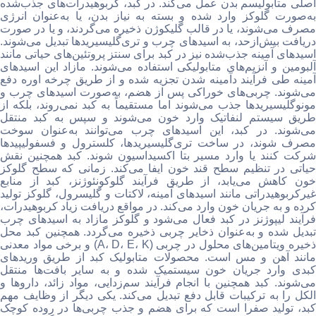
اصلی متابولیسم بدن عمل می‌کند. در کبد، کربوهیدرات‌های جذب‌شده
به‌صورت گلوکز وارد شده و بسته به نیاز بدن، یا به‌عنوان انرژی
مصرف می‌شوند، یا در قالب گلیکوژن ذخیره می‌گردند، و یا در صورت
دریافت بیش‌ازحد، به اسیدهای چرب و تری‌گلیسیریدها تبدیل می‌شوند.
اسیدهای آمینه جذب‌شده نیز در کبد برای سنتز پروتئین‌های حیاتی مانند
آلبومین و آنزیم‌های متابولیکی استفاده می‌شوند. مازاد این اسیدهای
آمینه طی فرآیند دآمینه شدن تجزیه شده و از طریق چرخه اوره دفع
می‌شوند. چربی‌های خوراکی پس از هضم، به‌صورت اسیدهای چرب و
مونوگلیسیریدها جذب می‌شوند اما مستقیماً به کبد نمی‌روند، بلکه از
طریق سیستم لنفاتیک وارد خون می‌شوند و سپس به کبد منتقل
می‌شوند. در کبد، این اسیدهای چرب می‌توانند به‌عنوان سوخت
مصرف شوند، در ساخت تری‌گلیسیریدها، کلسترول و فسفولیپیدها
شرکت کنند یا وارد مسیر بتا اکسیداسیون شوند. کبد همچنین نقش
حیاتی در تنظیم سطح قند خون ایفا می‌کند. زمانی که سطح گلوکز
خون کاهش می‌یابد، از طریق فرآیند گلوکونئوژنز، کبد از منابع
غیرکربوهیدراتی مانند اسیدهای آمینه، لاکتات و گلیسرول، گلوکز تولید
کرده و به جریان خون وارد می‌کند. در مواقع دریافت زیاد کربوهیدرات،
فرآیند لیپوژنز در کبد فعال می‌شود و گلوکز مازاد به اسیدهای چرب
تبدیل شده و به‌عنوان ذخایر چربی ذخیره می‌گردد. همچنین کبد محل
ذخیره ویتامین‌های محلول در چربی (A، D، E، K) و برخی مواد معدنی
مانند آهن و مس است. محصولات متابولیک کبد از طریق وریدهای
کبدی وارد جریان خون سیستمیک شده و به سایر بافت‌ها منتقل
می‌شوند. کبد همچنین با انجام فرآیند سم‌زدایی، مواد زائد، داروها و
الکل را به ترکیبات قابل دفع تبدیل می‌کند. یکی دیگر از وظایف مهم
کبد، تولید صفرا است که برای هضم و جذب چربی‌ها در روده کوچک