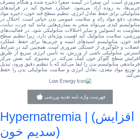
ضروری است. این صفرا در کیسه صفرا ذخیره شده و هنگام مصرف
چربی‌ها، به روده آزاد می‌شود. عملکرد صحیح کبد در فرآیندهای
متابولیکی برای حفظ تعادل انرژی، تنظیم سطح قند خون، ذخیره مواد
مغذی، دفع مواد زائد و سلامت عمومی بدن حیاتی است. اختلال در
متابولیسم کبدی می‌تواند منجر به بیماری‌هایی مانند کبد چرب، دیابت،
مقاومت به انسولین و سایر اختلالات متابولیکی شود. در فعالیت‌های
ورزشی، سلامت متابولیک کبد اهمیت ویژه‌ای دارد، زیرا تنظیم سطح
قند خون، متابولیسم اسیدهای آمینه و چربی‌ها برای حفظ عملکرد
عضلات و جلوگیری از خستگی ضروری است. همچنین کبد در شرایط
استرس متابولیکی ناشی از ورزش، به تأمین انرژی سریع از طریق
افزایش سطح گلوکز خون کمک می‌کند. در مجموع، کبد نقش مرکز
فرماندهی متابولیسم بدن را ایفا می‌کند که با تنظیم دقیق ورود، تبدیل
و توزیع مواد مغذی، تعادل انرژی و سلامت متابولیکی بدن را حفظ
می‌کند.
فهرست واژه نامه تغذیه ورزشی
Hypernatremia | (افزایش
سدیم خون)