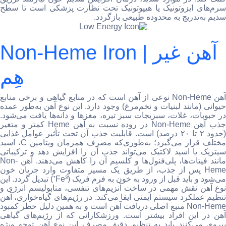
سرم‌های ایزوتونیک یا هیپوتونیک تحت نظارت پزشکی است تا سطح
سدیم به‌تدریج به محدوده طبیعی بازگردد.
Non-Heme Iron | آهن غیر
هِم
آهن Non-Heme نوعی از آهن است که در منابع گیاهی و برخی منابع
حیوانی (مانند لبنیات و تخم‌مرغ) وجود دارد. این نوع آهن به‌طور عمده
در حبوبات، غلات، سبزیجات سبز تیره، مغزها و دانه‌ها یافت می‌شود.
جذب آهن Non-Heme در روده نسبت به آهن Heme کمتر و متغیر
(حدود ۲ تا ۲۰ درصد) است. قابلیت جذب آن تحت تأثیر عوامل غذایی
مختلف قرار می‌گیرد؛ به‌طوری‌که مصرف همزمان ویتامین C، اسید
سیتریک یا اسید لاکتیک می‌تواند جذب آن را افزایش دهد و ترکیباتی
مانند فیتات‌ها، پلی‌فنول‌ها و کلسیم آن را کاهش می‌دهند. آهن Non-
Heme پس از جذب، از طریق یک مسیر متفاوت وارد جریان خون
می‌شود و باید قبل از ورود به خون به فرم فریک (Fe³⁺) تبدیل گردد. این
نوع آهن نقش مهمی در ساخت آنزیم‌های تنفسی، متابولیسم انرژی و
تنظیم عملکرد سیستم ایمنی ایفا می‌کند. در رژیم‌های گیاه‌خواری، آهن
Non-Heme منبع اصلی دریافت آهن است و به همین دلیل خطر کمبود
آهن در این افراد بیشتر است. ورزشکارانی که از رژیم‌های گیاهی
پیروی می‌کنند باید به تنظیم دقیق مصرف این نوع آهن توجه ویژه