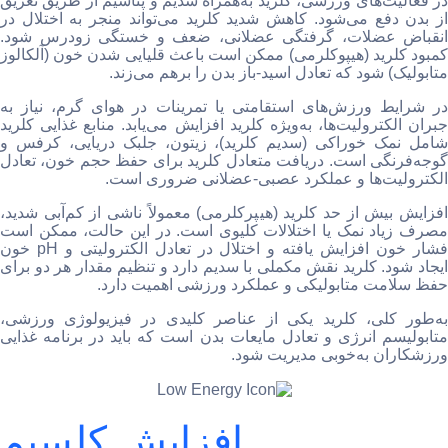
در فعالیت‌های ورزشی، کلرید به‌همراه سدیم و پتاسیم از طریق تعریق
از بدن دفع می‌شود. کاهش شدید کلرید می‌تواند منجر به اختلال در
انقباض عضلات، گرفتگی عضلانی، ضعف و خستگی زودرس شود.
کمبود کلرید (هیپوکلرمی) ممکن است باعث قلیایی شدن خون (آلکالوز
متابولیک) شود که تعادل اسید-باز بدن را برهم می‌زند.
در شرایط ورزش‌های استقامتی یا تمرینات در هوای گرم، نیاز به
جبران الکترولیت‌ها، به‌ویژه کلرید افزایش می‌یابد. منابع غذایی کلرید
شامل نمک خوراکی (سدیم کلرید)، زیتون، جلبک دریایی، کرفس و
گوجه‌فرنگی است. دریافت متعادل کلرید برای حفظ حجم خون، تعادل
الکترولیت‌ها و عملکرد عصبی-عضلانی ضروری است.
افزایش بیش از حد کلرید (هیپرکلرمی) معمولاً ناشی از کم‌آبی شدید،
مصرف زیاد نمک یا اختلالات کلیوی است. در این حالت، ممکن است
فشار خون افزایش یافته و اختلال در تعادل الکترولیتی و pH خون
ایجاد شود. کلرید نقش مکملی با سدیم دارد و تنظیم مقدار هر دو برای
حفظ سلامت متابولیکی و عملکرد ورزشی اهمیت دارد.
به‌طور کلی، کلرید یکی از عناصر کلیدی در فیزیولوژی ورزشی،
متابولیسم انرژی و تعادل مایعات بدن است که باید در برنامه غذایی
ورزشکاران به‌خوبی مدیریت شود.
افزایش کلسیم