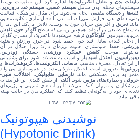
ایعات بدن
و
تعادل الکترولیت‌ها
اشاره کرد. این تنظیمات توسط
سیستم‌های مختلف بدن شامل
سیستم عصبی
،
سیستم غدد درون‌ریز
،
لیه‌ها
و
دستگاه تنفسی
انجام می‌شود. برای مثال، در هنگام فعالیت
دنی،
دمای بدن
افزایش می‌یابد، اما بدن با فعال‌سازی مکانیسم‌هایی
مانند
تعریق
و افزایش جریان خون به پوست، تلاش می‌کند این دما را
ه سطح طبیعی بازگرداند. همچنین زمانی که سطح
گلوکز خون
کاهش
ی‌یابد، هورمون
گلوکاگون
ترشح می‌شود تا با تحریک آزادسازی گلوکز
ز ذخایر کبدی، تعادل قند خون حفظ شود. در حوزه
ورزش و تغذیه
ورزشی
، حفظ هموستازی اهمیت ویژه‌ای دارد؛ زیرا اختلال در آن
ی‌تواند موجب
کاهش عملکرد ورزشی
،
خستگی زودرس
،
هیدراسیون
،
اختلال اسید-باز
و آسیب به عضلات شود. برای پشتیبانی
از این تعادل، مصرف مناسب
مایعات
،
الکترولیت‌ها
،
کربوهیدرات‌ها
و
پروتئین‌ها
ضروری است. اختلال طولانی‌مدت در هموستازی می‌تواند
منجر به بروز مشکلاتی مانند
نارسایی متابولیکی
،
اختلالات قلبی-
روقی
و
بیماری‌های مزمن
شود. آگاهی از نقش کلیدی این فرآیند، به
ورزشکاران و مربیان کمک می‌کند تا برنامه‌های تمرینی و رژیم‌های
تغذیه‌ای خود را به‌گونه‌ای تنظیم کنند که عملکرد بدن در حالت بهینه
باقی بماند.
نوشیدنی هیپوتونیک
(Hypotonic Drink)