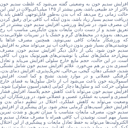
افزایش سدیم خون به وضعیتی گفته می‌شود که غلظت سدیم خون
بالاتر از حد طبیعی باشد، یعنی بیشتر از ۱۴۵ میلی‌اکی‌والان در لیتر. این
حالت زمانی رخ می‌دهد که آب بدن به‌طور قابل‌توجهی کاهش یابد یا
دریافت سدیم بسیار زیاد باشد، بدون اینکه آب کافی برای رقیق کردن
آن مصرف شود. در شرایط ورزشی، افزایش سدیم خون بیشتر در اثر
تعریق شدید و از دست دادن مایعات بدون جایگزینی مناسب آب رخ
می‌دهد، به‌ویژه در محیط‌های گرم و خشک یا در تمرینات طولانی‌مدت
که ورزشکار مایعات کافی نمی‌نوشد. همچنین مصرف غذاها یا
نوشیدنی‌های بسیار شور بدون دریافت آب نیز می‌تواند منجر به افزایش
سدیم خون شود. یکی از دلایل دیگر افزایش سدیم خون، مصرف
بیش‌ازحد مکمل‌های نمکی یا نوشیدنی‌های هیپرتونیک بدون آب کافی
است. در این حالت، حجم مایع خارج سلولی افزایش می‌یابد و تعادل
اسمزی بدن بر هم می‌خورد. علائم افزایش سدیم خون شامل تشنگی
شدید، خشکی دهان، گیجی، بی‌حالی، تحریک‌پذیری، افزایش دمای بدن،
گرفتگی عضلانی و در موارد شدید، تشنج و کما است. افزایش
اسمولاریته خون باعث می‌شود آب از داخل سلول‌ها به فضای خارج
سلولی حرکت کند و سلول‌ها دچار کم‌آبی (دهیدراسیون سلولی) شوند.
افزایش سدیم خون می‌تواند باعث کاهش حجم پلاسما، افزایش فشار
اسمزی و آسیب به عملکرد عصبی و عضلانی شود. در ورزشکاران، این
وضعیت می‌تواند به کاهش عملکرد، اختلال در تنظیم دمای بدن و
افزایش خطر آسیب‌های گرمایی منجر شود. برای پیشگیری از افزایش
سدیم خون، مصرف مایعات متناسب با میزان تعریق و شدت تمرین
بسیار مهم است. نوشیدن آب کافی همراه با مصرف متعادل سدیم و
الکترولیت‌ها می‌تواند به حفظ تعادل مایعات و پیشگیری از این اختلال
کمک کند. در موارد شدید، درمان افزایش سدیم خون نیازمند تزریق