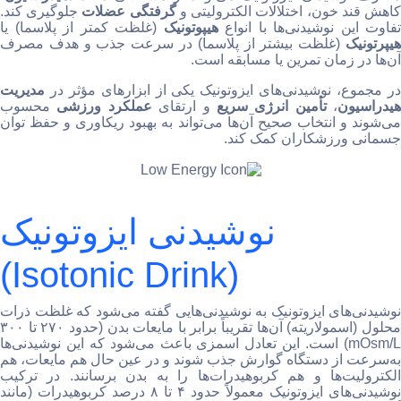
اهش قند خون، اختلالات الکترولیتی و
گرفتگی عضلات
جلوگیری کند.
تفاوت این نوشیدنی‌ها با انواع
هیپوتونیک
(غلظت کمتر از پلاسما) یا
هیپرتونیک
(غلظت بیشتر از پلاسما) در سرعت جذب و هدف مصرف
آن‌ها در زمان تمرین یا مسابقه است.
در مجموع، نوشیدنی‌های ایزوتونیک یکی از ابزارهای مؤثر در
مدیریت
هیدراسیون
،
تأمین انرژی سریع
و ارتقای
عملکرد ورزشی
محسوب
می‌شوند و انتخاب صحیح آن‌ها می‌تواند به بهبود ریکاوری و حفظ توان
جسمانی ورزشکاران کمک کند.
نوشیدنی ایزوتونیک
(Isotonic Drink)
نوشیدنی‌های ایزوتونیک به نوشیدنی‌هایی گفته می‌شود که غلظت ذرات
محلول (اسمولاریته) آن‌ها تقریباً برابر با مایعات بدن (حدود ۲۷۰ تا ۳۰۰
mOsm/L) است. این تعادل اسمزی باعث می‌شود که این نوشیدنی‌ها
به‌سرعت از دستگاه گوارش جذب شوند و در عین حال هم مایعات، هم
الکترولیت‌ها و هم کربوهیدرات‌ها را به بدن برسانند. در ترکیب
نوشیدنی‌های ایزوتونیک معمولاً حدود ۴ تا ۸ درصد کربوهیدرات (مانند