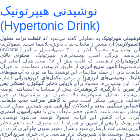
نوشیدنی هیپرتونیک
(Hypertonic Drink)
وشیدنی هیپرتونیک
به محلولی گفته می‌شود که
غلظت ذرات محلول
(اسمولاریته)
آن بیشتر از مایعات بدن، به‌ویژه پلاسما است. اسمولاریته
این نوشیدنی‌ها معمولاً بالاتر از ۳۰۰ میلی‌اسمول بر لیتر (mOsm/L)
ی‌باشد. ویژگی اصلی نوشیدنی‌های هیپرتونیک،
محتوای بالای
ربوهیدرات
آن‌هاست که اغلب بیش از ۸٪ است. هدف اصلی این
نوشیدنی‌ها
تأمین سریع انرژی
از طریق کربوهیدرات‌هاست، نه جبران
مایعات بدن. از جمله مثال‌های این نوشیدنی‌ها می‌توان به
آب‌میوه‌های
لیظ، نوشیدنی‌های انرژی‌زا
و برخی
مکمل‌های کربوهیدراتی
اشاره
رد. این نوشیدنی‌ها معمولاً برای
بازیابی ذخایر گلیکوژن عضلانی پس
ز تمرین
یا
بارگیری کربوهیدرات
پیش از مسابقات استقامتی توصیه
می‌شوند. به‌دلیل اسمولاریته بالا، مصرف این نوشیدنی‌ها در حین
فعالیت ورزشی ممکن است منجر به
کاهش سرعت جذب مایعات،
حساس سنگینی معده و اختلالات گوارشی
شود. همچنین ممکن است
ه‌طور موقت باعث کاهش حجم مایعات بدن یا
دهیدراسیون اسمزی
گردد. برای کاهش این اثرات، معمولاً توصیه می‌شود نوشیدنی
یپرتونیک را
پس از تمرین
و همراه با آب مصرف کنید تا هم ذخایر
انرژی به‌سرعت بازسازی شود و هم از دهیدراسیون جلوگیری گردد. در
مجموع، نوشیدنی‌های هیپرتونیک ابزار مناسبی برای
جبران سریع انرژی
در شرایط خاص مانند تمرینات طولانی‌مدت، مسابقات استقامتی یا