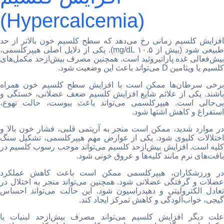
(Hypercalcemia)
افزایش کلسیم زمانی رخ می‌دهد که سطح کلسیم خون بالاتر از حد
طبیعی شود (بیش از ۱۰.۵ mg/dL). یکی از دلایل اصلی هیپرکلسمی،
بیش‌فعالی غده پاراتیروئید است. همچنین مصرف بیش‌ازحد مکمل‌های
کلسیم یا ویتامین D می‌تواند باعث این وضعیت شود.
برخی سرطان‌ها ممکن است با افزایش سطح کلسیم خون همراه
باشند. یکی از علائم شایع افزایش کلسیم ضعف عضلانی، خستگی و
بی‌حالی است. هیپرکلسمی می‌تواند باعث یبوست، حالت تهوع،
استفراغ و کاهش اشتها شود.
در موارد شدید، ممکن است منجر به آریتمی قلبی، فشار خون بالا و
اختلالات کلیوی شود. یکی از عوارض مهم هیپرکلسمی، تشکیل سنگ
کلیه است. افزایش بیش‌ازحد کلسیم می‌تواند موجب رسوب کلسیم در
بافت‌های نرم مانند کلیه‌ها و عروق خونی شود.
در ورزشکاران، هیپرکلسمی ممکن است باعث کاهش عملکرد
عضلات و گرفتگی عضلانی شود. همچنین می‌تواند منجر به اختلال در
تعادل الکترولیتی و دهیدراسیون شود. این حالت می‌تواند احساس
گیجی، خواب‌آلودگی و کاهش تمرکز ایجاد کند.
علت دیگر افزایش کلسیم می‌تواند مصرف بیش‌ازحد لبنیات یا