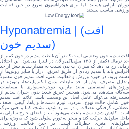
وران بازیابی هستند، اما برای
هیدراتاسیون سریع
در حین فعالیت
ورزشی مناسب نیستند.
Hyponatremia | (افت
سدیم خون)
افت سدیم خون وضعیتی است که در آن غلظت سدیم در خون کمتر از
حد نرمال (کمتر از ۱۳۵ میلی‌اکی‌والان در لیتر) می‌شود. این اختلال
زمانی رخ می‌دهد که میزان آب بدن نسبت به مقدار سدیم بیش از حد
افزایش یابد یا سدیم زیادی از طریق تعریق، ادرار یا سایر روش‌ها از
دست برود. در حوزه ورزش و فعالیت بدنی، افت سدیم خون معمولاً
به‌دلیل مصرف بیش از حد مایعات بدون الکترولیت‌ها، به‌ویژه در
ورزش‌های استقامتی مانند ماراتن، دوچرخه‌سواری یا مسابقات
سه‌گانه مشاهده می‌شود. همچنین تعریق شدید بدون جبران سدیم از
دست‌رفته می‌تواند عامل ایجاد این وضعیت باشد. علائم افت سدیم
خون شامل حالت تهوع، سردرد، تورم دست‌ها و پاها، گیجی، ضعف
عضلانی، گرفتگی عضلات و در موارد شدید، تشنج، کما و حتی مرگ
است. کاهش شدید سدیم باعث می‌شود آب از فضای خارج سلولی به
داخل سلول‌ها حرکت کند و منجر به تورم سلولی شود که به‌ویژه برای
سلول‌های مغزی خطرناک است. در حین فعالیت ورزشی،
ورزشکارانی که مقدار زیادی آب بدون الکترولیت می‌نوشند، در