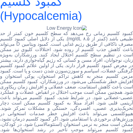
کمبود کلسیم
(Hypocalcemia)
کمبود کلسیم زمانی رخ می‌دهد که سطح کلسیم خون کمتر از حد
طبیعی باشد (کمتر از ۸.۵ mg/dL). یکی از دلایل اصلی کمبود کلسیم
مصرف ناکافی از طریق رژیم غذایی است. کمبود ویتامین D می‌تواند
باعث کاهش جذب کلسیم از روده شود. اختلالات کلیوی نیز ممکن
است در تنظیم سطح کلسیم اختلال ایجاد کنند. ورزشکاران به‌ویژه
زنان، نوجوانان، افراد مسن و کسانی که رژیم گیاه‌خواری دارند، بیشتر
در معرض کمبود کلسیم قرار دارند. یکی از اولین علائم کمبود کلسیم
گرفتگی عضلات، اسپاسم و سوزن‌سوزن شدن دست و پا است. کمبود
مزمن کلسیم منجر به کاهش تراکم استخوان، پوکی استخوان و
افزایش خطر شکستگی می‌شود. در ورزشکاران، کمبود کلسیم ممکن
است باعث کاهش استقامت، ضعف عضلانی و افزایش زمان ریکاوری
شود. همچنین ممکن است موجب اختلال در انقباض عضلات و عملکرد
عصبی-عضلانی شود. در شرایط شدید، کمبود کلسیم می‌تواند باعث
آریتمی قلبی شود. افراد مبتلا به کمبود کلسیم ممکن است دچار
تحریک‌پذیری عصبی، افسردگی، خستگی و مشکلات تمرکز شوند.
هیپوکلسمی می‌تواند باعث افزایش خطر صدمات استخوانی در
ورزش‌های برخوردی یا استقامتی شود. اگر کمبود کلسیم درمان نشود،
ممکن است منجر به نرمی استخوان (استئومالاسی) شود. در کودکان،
کمبود کلسیم می‌تواند موجب تأخیر در رشد استخوان‌ها شود.