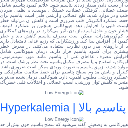
به از دست دادن مقدار زیادی پتاسیم شود. علائم کمبود پتاسیم شامل
ضعف عضلانی، گرفتگی عضلات، خستگی، یبوست، بی‌نظمی ضربان
قلب و در موارد شدید، فلج عضلانی و آریتمی قلبی است. پتاسیم برای
حفظ عملکرد الکتریکی قلب ضروری است و کاهش آن می‌تواند خطر
ایست قلبی را افزایش دهد. هیپوکالمی همچنین بر عملکرد کلیه‌ها،
فشار خون و تعادل اسید-باز بدن تأثیر می‌گذارد. در رژیم‌های کم‌کالری
یا کم‌کربوهیدرات، ممکن است مصرف پتاسیم کاهش یابد و خطر
کمبود آن افزایش پیدا کند. ورزشکارانی که رژیم غذایی نامتعادل دارند
یا از داروهای مدر بدون نظارت استفاده می‌کنند، در معرض خطر
بیشتری برای کمبود پتاسیم قرار دارند. درمان هیپوکالمی شامل
افزایش مصرف غذاهای غنی از پتاسیم مانند موز، سیب‌زمینی،
آووکادو، اسفناج و یا مصرف مکمل پتاسیم تحت نظر پزشک است. در
موارد شدید، تزریق پتاسیم به‌صورت وریدی ممکن است ضروری باشد.
کنترل و پایش مداوم سطح پتاسیم برای حفظ سلامت متابولیکی و
عملکرد ورزشی مطلوب اهمیت دارد. هیپوکالمی درمان‌نشده می‌تواند
منجر به کاهش توان ورزشی، آسیب عضلانی و اختلالات قلبی خطرناک
شود.
Hyperkalemia | پتاسیم بالا
هیپرکالمی به وضعیتی گفته می‌شود که سطح پتاسیم خون بیش از حد