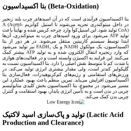
بتا اکسیداسیون (Beta-Oxidation)
بتا اکسیداسیون فرآیندی است که در آن اسیدهای چرب بلند زنجیر
در داخل میتوکندری تجزیه می‌شوند تا استیل کوآنزیم A (Acetyl-
CoA) تولید شود. این استیل‌کوآ وارد چرخه کربس شده و نهایتاً باعث
تولید ATP می‌شود. برای ورود اسیدهای چرب به میتوکندری، آن‌ها
ابتدا توسط سیستم کارنیتین منتقل می‌شوند. در هر دور از بتا
اکسیداسیون، یک مولکول NADH و یک FADH₂ نیز تولید می‌شود
که وارد زنجیره انتقال الکترون شده و به تولید ATP بیشتر کمک
می‌کنند. این فرایند به اکسیژن وابسته است و در فعالیت‌های هوازی
با شدت کم تا متوسط نقش اصلی را دارد. بتا اکسیداسیون نسبت به
گلیکولیز کندتر است، ولی مقدار بیشتری انرژی تولید می‌کند. در
ورزش‌های استقامتی و رژیم‌های کم‌کربوهیدرات، فعال‌سازی بتا
اکسیداسیون افزایش می‌یابد. تمرین منظم باعث بهبود عملکرد این
مسیر می‌شود. در مجموع، بتا اکسیداسیون بخش کلیدی متابولیسم
چربی در بدن است و به تأمین انرژی پایدار، بهبود استقامت و کنترل
چربی بدن کمک می‌کند.
تولید و پاک‌سازی اسید لاکتیک (Lactic Acid
Production and Clearance)