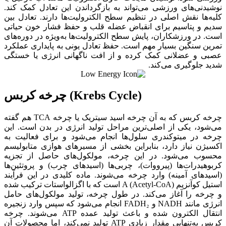
نوشیدنی‌های ورزشی می‌تواند به بازگرداندن این تعادل کمک کند.
کلیه‌ها نقش اصلی در تنظیم سطح الکترولیت‌ها دارند. تعادل بین
سدیم و پتاسیم برای انقباض عضله قلب و حفظ فشار خون حیاتی
است. در ورزشکاران، پایش سطح الکترولیت‌ها به‌ویژه در دوره‌های
تمرین سنگین بسیار مهم است. حفظ تعادل یونی به پایداری عملکرد
عصبی و عضلانی کمک کرده و از افت ناگهانی انرژی یا خستگی
شدید جلوگیری می‌کند.
چرخه کربس (Krebs Cycle)
چرخه کربس که به آن چرخه اسید سیتریک یا چرخه TCA هم گفته
می‌شود، یکی از اصلی‌ترین مراحل تولید انرژی در بدن است. این
چرخه در میتوکندری سلول‌ها انجام می‌شود و برای فعالیت به
اکسیژن نیاز دارد، بنابراین بخشی از مسیرهای هوازی متابولیسم
محسوب می‌شود. در این چرخه، مولکول‌های حاصل از تجزیه
کربوهیدرات‌ها (پیرووات)، چربی‌ها (اسیدهای چرب) و پروتئین‌ها
(اسیدهای آمینه) وارد چرخه می‌شوند. ماده کلیدی در این فرآیند
استیل کوآنزیم A (Acetyl-CoA) است که با اگزالواستات ترکیب شده
و چرخه را آغاز می‌کند. در طول چرخه، تولید مولکول‌های حامل
انرژی مانند NADH و FADH₂ انجام می‌شود که سپس وارد زنجیره
انتقال الکترون شده و باعث تولید عمده ATP می‌شوند. چرخه
کربس به‌تنهایی مقدار زیادی ATP تولید نمی‌کند، اما محصولات آن