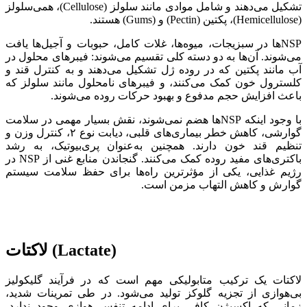
تشکیل می‌دهند و شامل موادی مانند سلولز (Cellulose)، همی‌سلولز
(Hemicellulose)، پکتین (Pectin) و (Gums) هستند.
NSPها در سبزیجات، میوه‌ها، غلات کامل، حبوبات و آجیل‌ها یافت
می‌شوند. آن‌ها به دو دسته کلی تقسیم می‌شوند: فیبرهای محلول در
آب مانند پکتین که در روده ژل تشکیل می‌دهند و به کنترل قند و
کلسترول خون کمک می‌کنند، و فیبرهای نامحلول مانند سلولز که
باعث افزایش حجم مدفوع و بهبود حرکات روده می‌شوند.
با وجود اینکه NSPها هضم نمی‌شوند، نقش بسیار مهمی در سلامت
گوارشی، کاهش خطر بیماری‌های قلبی، دیابت نوع ۲، کنترل وزن و
تنظیم قند خون دارند. همچنین به‌عنوان پری‌بیوتیک، به رشد
باکتری‌های مفید روده کمک می‌کنند. گنجاندن منابع غنی از NSP در
رژیم غذایی، یکی از مؤثرترین راه‌ها برای حفظ سلامت سیستم
گوارش و کاهش التهاب مزمن است.
لاکتات (Lactate)
لاکتات یک ترکیب متابولیکی مهم است که در فرآیند گلیکولیز
بی‌هوازی از تجزیه گلوکز تولید می‌شود. در طی تمرینات شدید،
زمانی که اکسیژن کافی برای ادامه تنفس هوازی وجود ندارد،