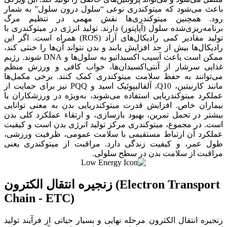
باعث می‌شود که میتوکندری نوعی “سلول درون سلول” به شمار
رود. همچنین میتوکندری‌ها نقش مهمی در تنظیم مرگ
برنامه‌ریزی‌شده سلول (آپاپتوز) دارند. تولید انرژی در میتوکندری با
تولید مقادیر کمی رادیکال‌های آزاد (ROS) همراه است. اگر این
رادیکال‌ها بیش‌ از حد افزایش یابند و بدن نتواند آن‌ها را خنثی کند،
ممکن است باعث آسیب اکسیداتیو به سلول‌ها و DNA شوند. رژیم
غذایی سرشار از آنتی‌اکسیدان‌ها، خواب کافی و ورزش منظم
می‌توانند به حفظ سلامت میتوکندری کمک کنند. برخی مکمل‌ها
مانند کارنیتین، Q10، آلفالیپوئیک اسید و PQQ نیز برای حمایت از
عملکرد میتوکندریایی استفاده می‌شوند، به‌ویژه در ورزشکاران یا
بیماران خاص. افزایش قدرت میتوکندریایی بدن به معنی توانایی
بیشتر در تحمل تمرین، بهبود بازسازی، و ارتقاء عملکرد کلی بدن
است. در مجموع، میتوکندری مرکز تولید انرژی بدن است و کیفیت
عملکرد آن ارتباط مستقیمی با سلامت عمومی، ظرفیت ورزشی،
طول عمر، و کیفیت زندگی دارد. مراقبت از میتوکندری یعنی
مراقبت از سلامت بدن در سطح سلولی.
زنجیره انتقال الکترون (Electron Transport
Chain - ETC)
زنجیره انتقال الکترون مرحله نهایی و بسیار حیاتی از فرآیند تولید