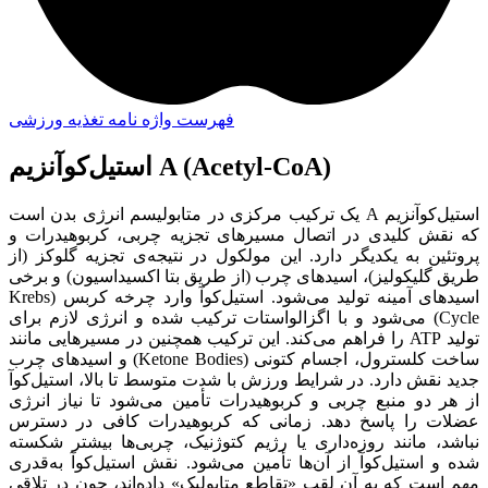
فهرست واژه نامه تغذیه ورزشی
استیل‌کوآنزیم A (Acetyl-CoA)
استیل‌کوآنزیم A یک ترکیب مرکزی در متابولیسم انرژی بدن است
که نقش کلیدی در اتصال مسیرهای تجزیه چربی، کربوهیدرات و
پروتئین به یکدیگر دارد. این مولکول در نتیجه‌ی تجزیه گلوکز (از
طریق گلیکولیز)، اسیدهای چرب (از طریق بتا اکسیداسیون) و برخی
اسیدهای آمینه تولید می‌شود. استیل‌کوآ وارد چرخه کربس (Krebs
Cycle) می‌شود و با اگزالواستات ترکیب شده و انرژی لازم برای
تولید ATP را فراهم می‌کند. این ترکیب همچنین در مسیرهایی مانند
ساخت کلسترول، اجسام کتونی (Ketone Bodies) و اسیدهای چرب
جدید نقش دارد. در شرایط ورزش با شدت متوسط تا بالا، استیل‌کوآ
از هر دو منبع چربی و کربوهیدرات تأمین می‌شود تا نیاز انرژی
عضلات را پاسخ دهد. زمانی که کربوهیدرات کافی در دسترس
نباشد، مانند روزه‌داری یا رژیم کتوژنیک، چربی‌ها بیشتر شکسته
شده و استیل‌کوآ از آن‌ها تأمین می‌شود. نقش استیل‌کوآ به‌قدری
مهم است که به آن لقب «تقاطع متابولیک» داده‌اند، چون در تلاقی