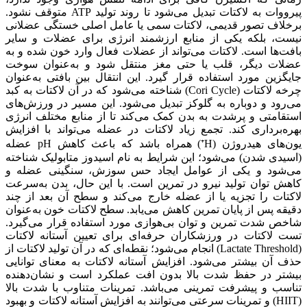
پیرووات به لاکتات تبدیل می‌شود تا روند تولید ATP متوقف نشود.
برخلاف تصور قدیمی، لاکتات سمی یا عامل اصلی خستگی عضلانی
نیست، بلکه یکی از منابع ارزشمند انرژی برای عضلات و سایر
بافت‌ها است. لاکتات می‌تواند از عضلات فعال وارد خون شده و به
عضلات دیگر، قلب یا حتی مغز منتقل شود و به‌عنوان سوخت
جایگزین مورد استفاده قرار گیرد. این انتقال بین بافتی به‌عنوان
چرخه لاکتات (Cori Cycle) شناخته می‌شود که در آن لاکتات به کبد
می‌رود و دوباره به گلوکز تبدیل می‌شود. این مسیر در ورزش‌های
استقامتی و پرشدت به بدن کمک می‌کند تا از منابع مختلف انرژی
بهره‌برداری کند. تجمع زیاد لاکتات در عضله می‌تواند با افزایش
یون‌های هیدروژن (H⁺) همراه باشد که باعث کاهش pH عضله
(اسیدی شدن) می‌شود؛ این شرایط به نام اسیدوز متابولیک شناخته
می‌شود و یکی از عوامل ایجاد حس سوزش، سنگینی عضله و
کاهش توان تولید نیرو در تمرین است. با این حال، بدن به‌سرعت
لاکتات را تجزیه یا از عضله خارج می‌کند و سطح آن بعد از چند
دقیقه پس از پایان تمرین کاهش می‌یابد. سطح لاکتات خون به‌عنوان
شاخص شدت تمرین و توان بی‌هوازی مورد استفاده قرار می‌گیرد.
تست لاکتات در ورزشکاران حرفه‌ای برای تعیین آستانه لاکتات
(Lactate Threshold) انجام می‌شود؛ نقطه‌ای که در آن تولید لاکتات از
حذف آن بیشتر می‌شود. افزایش آستانه لاکتات به معنای توانایی
بیشتر در حفظ شدت بالا بدون افت عملکرد است و نشان‌دهنده
تناسب و پیشرفت تمرینی می‌باشد. تمرینات متناوب با شدت بالا
(HIIT) و تمرینات سرعتی می‌توانند به افزایش آستانه لاکتات و بهبود