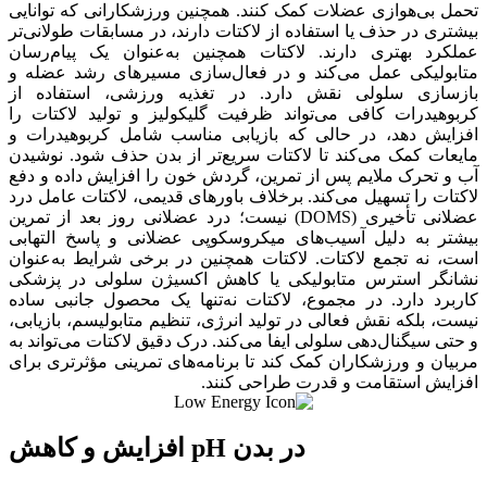
تحمل بی‌هوازی عضلات کمک کنند. همچنین ورزشکارانی که توانایی
بیشتری در حذف یا استفاده از لاکتات دارند، در مسابقات طولانی‌تر
عملکرد بهتری دارند. لاکتات همچنین به‌عنوان یک پیام‌رسان
متابولیکی عمل می‌کند و در فعال‌سازی مسیرهای رشد عضله و
بازسازی سلولی نقش دارد. در تغذیه ورزشی، استفاده از
کربوهیدرات کافی می‌تواند ظرفیت گلیکولیز و تولید لاکتات را
افزایش دهد، در حالی که بازیابی مناسب شامل کربوهیدرات و
مایعات کمک می‌کند تا لاکتات سریع‌تر از بدن حذف شود. نوشیدن
آب و تحرک ملایم پس از تمرین، گردش خون را افزایش داده و دفع
لاکتات را تسهیل می‌کند. برخلاف باورهای قدیمی، لاکتات عامل درد
عضلانی تأخیری (DOMS) نیست؛ درد عضلانی روز بعد از تمرین
بیشتر به دلیل آسیب‌های میکروسکوپی عضلانی و پاسخ التهابی
است، نه تجمع لاکتات. لاکتات همچنین در برخی شرایط به‌عنوان
نشانگر استرس متابولیکی یا کاهش اکسیژن سلولی در پزشکی
کاربرد دارد. در مجموع، لاکتات نه‌تنها یک محصول جانبی ساده
نیست، بلکه نقش فعالی در تولید انرژی، تنظیم متابولیسم، بازیابی،
و حتی سیگنال‌دهی سلولی ایفا می‌کند. درک دقیق لاکتات می‌تواند به
مربیان و ورزشکاران کمک کند تا برنامه‌های تمرینی مؤثرتری برای
افزایش استقامت و قدرت طراحی کنند.
افزایش و کاهش pH در بدن