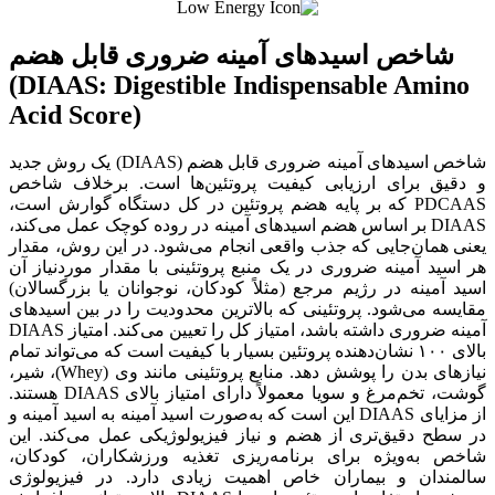
شاخص اسیدهای آمینه ضروری قابل هضم
(DIAAS: Digestible Indispensable Amino
Acid Score)
شاخص اسیدهای آمینه ضروری قابل هضم (DIAAS) یک روش جدید
و دقیق برای ارزیابی کیفیت پروتئین‌ها است. برخلاف شاخص
PDCAAS که بر پایه هضم پروتئین در کل دستگاه گوارش است،
DIAAS بر اساس هضم اسیدهای آمینه در روده کوچک عمل می‌کند،
یعنی همان‌جایی که جذب واقعی انجام می‌شود. در این روش، مقدار
هر اسید آمینه ضروری در یک منبع پروتئینی با مقدار موردنیاز آن
اسید آمینه در رژیم مرجع (مثلاً کودکان، نوجوانان یا بزرگسالان)
مقایسه می‌شود. پروتئینی که بالاترین محدودیت را در بین اسیدهای
آمینه ضروری داشته باشد، امتیاز کل را تعیین می‌کند. امتیاز DIAAS
بالای ۱۰۰ نشان‌دهنده پروتئین بسیار با کیفیت است که می‌تواند تمام
نیازهای بدن را پوشش دهد. منابع پروتئینی مانند وی (Whey)، شیر،
گوشت، تخم‌مرغ و سویا معمولاً دارای امتیاز بالای DIAAS هستند.
از مزایای DIAAS این است که به‌صورت اسید آمینه به اسید آمینه و
در سطح دقیق‌تری از هضم و نیاز فیزیولوژیکی عمل می‌کند. این
شاخص به‌ویژه برای برنامه‌ریزی تغذیه ورزشکاران، کودکان،
سالمندان و بیماران خاص اهمیت زیادی دارد. در فیزیولوژی