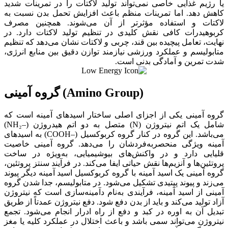
یا رژیم غذایی خاصی نمی‌تواند تولید لاکتات را در تمرینات شدید
کاهش دهد. اما تمرینات منظم باعث افزایش تحمل بدن نسبت به
لاکتات و استفاده مؤثرتر از آن می‌شوند. همچنین مصرف
کربوهیدرات کافی نقش کلیدی در تنظیم تولید لاکتات دارد. در
نهایت، تعامل پیچیده بین قند، چربی و لاکتات نشان می‌دهد که تنظیم
متابولیسم و عملکرد ورزشی نیازمند توازن دقیق بین منابع انرژی،
شدت تمرین و آمادگی بدنی است.
گروه آمینی (Amino Group)
گروه آمینی یکی از اجزای اصلی ساختار اسیدهای آمینه است که
شامل یک اتم نیتروژن (N) متصل به دو اتم هیدروژن (–NH₂)
می‌باشد. این گروه در کنار گروه کربوکسیل (–COOH) به اسیدهای
آمینه ویژگی منحصربه‌فردشان را می‌دهد. گروه آمینی خاصیت
قلیایی دارد و در واکنش‌های بیوشیمیایی، به‌ویژه در ساخت
پروتئین‌ها و آنزیم‌ها نقش حیاتی ایفا می‌کند. در فرآیند سنتز پروتئین،
گروه آمینی یک اسید آمینه با گروه کربوکسیل اسید آمینه دیگر پیوند
می‌زند و پیوند پپتیدی تشکیل می‌شود. در متابولیسم، جدا شدن گروه
آمینی از اسید آمینه، فرآیندی به‌نام دآمینه‌سازی است که نیتروژن
آزاد تولید می‌کند و باید از بدن دفع شود. دفع نیتروژن عمدتاً از طریق
تبدیل آن به اوره در کبد و دفع از راه ادرار انجام می‌شود. تجمع
نیتروژن می‌تواند سمی باشد و باعث اختلال در عملکرد کلیه یا مغز