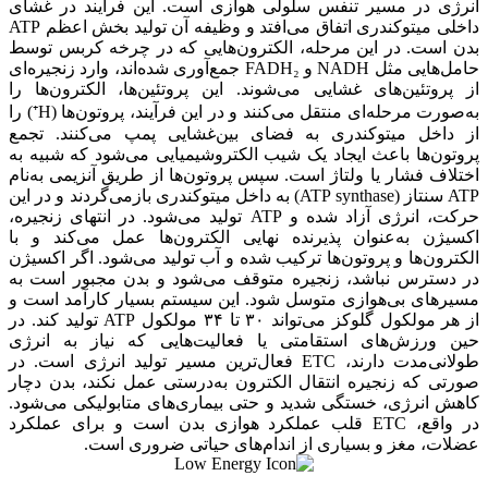
انرژی در مسیر تنفس سلولی هوازی است. این فرآیند در غشای
داخلی میتوکندری اتفاق می‌افتد و وظیفه آن تولید بخش اعظم ATP
بدن است. در این مرحله، الکترون‌هایی که در چرخه کربس توسط
حامل‌هایی مثل NADH و FADH₂ جمع‌آوری شده‌اند، وارد زنجیره‌ای
از پروتئین‌های غشایی می‌شوند. این پروتئین‌ها، الکترون‌ها را
به‌صورت مرحله‌ای منتقل می‌کنند و در این فرآیند، پروتون‌ها (H⁺) را
از داخل میتوکندری به فضای بین‌غشایی پمپ می‌کنند. تجمع
پروتون‌ها باعث ایجاد یک شیب الکتروشیمیایی می‌شود که شبیه به
اختلاف فشار یا ولتاژ است. سپس پروتون‌ها از طریق آنزیمی به‌نام
ATP سنتاز (ATP synthase) به داخل میتوکندری بازمی‌گردند و در این
حرکت، انرژی آزاد شده و ATP تولید می‌شود. در انتهای زنجیره،
اکسیژن به‌عنوان پذیرنده نهایی الکترون‌ها عمل می‌کند و با
الکترون‌ها و پروتون‌ها ترکیب شده و آب تولید می‌شود. اگر اکسیژن
در دسترس نباشد، زنجیره متوقف می‌شود و بدن مجبور است به
مسیرهای بی‌هوازی متوسل شود. این سیستم بسیار کارآمد است و
از هر مولکول گلوکز می‌تواند ۳۰ تا ۳۴ مولکول ATP تولید کند. در
حین ورزش‌های استقامتی یا فعالیت‌هایی که نیاز به انرژی
طولانی‌مدت دارند، ETC فعال‌ترین مسیر تولید انرژی است. در
صورتی که زنجیره انتقال الکترون به‌درستی عمل نکند، بدن دچار
کاهش انرژی، خستگی شدید و حتی بیماری‌های متابولیکی می‌شود.
در واقع، ETC قلب عملکرد هوازی بدن است و برای عملکرد
عضلات، مغز و بسیاری از اندام‌های حیاتی ضروری است.