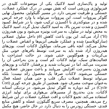
تولید و پاک‌سازی اسید لاکتیک یکی از موضوعات کلیدی در
فیزیولوژی ورزشی است که نقش مهمی در درک عملکرد عضلات،
خستگی و ظرفیت تمرینی دارد. در مسیر گلیکولیز، محصول نهایی
گلوکز پیرووات است. این پیرووات می‌تواند یا وارد چرخه کربس
شده و در میتوکندری با اکسیژن ترکیب شود، یا در شرایط کمبود
اکسیژن و شدت تمرین بالا، به اسید لاکتیک تبدیل گردد. اسید لاکتیک
به محض تولید در سلول، به سرعت یونیزه می‌شود و یون هیدروژن
(H⁺) آزاد می‌کند. این یون باعث کاهش pH داخل سلول عضلانی
(سارکوپلاسم) شده و عملکرد طبیعی آنزیم‌ها و انقباض عضلات را
مختل می‌کند. آنچه باقی می‌ماند، مولکول لاکتات است. یون‌های
هیدروژن آزاد شده باید به سرعت توسط بافرهای خونی مثل
بی‌کربنات و هموگلوبین خنثی شوند. در حالت استراحت یا
فعالیت‌های سبک، تولید لاکتات کم است و بدن به‌راحتی آن را
مدیریت می‌کند. اما در تمرینات شدید و پرفشار، لاکتات و یون‌های
هیدروژن به‌سرعت افزایش می‌یابند و باعث سوزش عضلانی و
خستگی می‌شوند. لاکتات صرفاً یک محصول زائد نیست؛ بلکه
می‌تواند توسط عضلات دیگر، قلب و حتی همان عضله فعال
به‌عنوان سوخت مصرف شود. همچنین از طریق چرخه کوری (Cori
Cycle) در کبد دوباره به گلوکز تبدیل می‌شود. در نزدیکی آستانه
لاکتات، بدن به‌تدریج از مسیرهای بی‌هوازی برای تولید انرژی
استفاده می‌کند. تجمع لاکتات و افت عملکرد عضلات در این شرایط
رخ می‌دهد. همچنین، مصرف سریع گلیکوژن عضله و کاهش منابع
قندی، خستگی زودرس را به دنبال دارد. در حال حاضر، هیچ مکمل