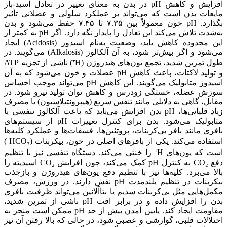
افزایش و کاهش pH در بدن به معنای تغییر در تعادل اسید-باز
مایعات بدن است که می‌تواند بر عملکرد سلولی و عضلانی تأثیر
بگذارد. pH خون معمولاً بین ۷.۳۵ تا ۷.۴۵ حفظ می‌شود و بدن
به‌شدت تلاش می‌کند این تعادل را پایدار نگه دارد. اگر pH به کمتر از
این محدوده کاهش یابد، وضعیت به‌نام اسیدوز (Acidosis) ایجاد
می‌شود و اگر بیش‌تر شود، به آن آلکالوز (Alkalosis) می‌گویند. در
طول تمرین شدید، تجمع یون‌های هیدروژن (H⁺) ناشی از تجزیه ATP
و تولید لاکتات، باعث کاهش pH عضلات و خون می‌شود که به آن
اسیدوز متابولیک می‌گویند. این کاهش pH می‌تواند موجب احساس
سوزش عضله، خستگی زودرس و کاهش توان تولید نیرو شود. در
مقابل، گاهی به دلایلی مانند تنفس سریع (هیپرونتیلاسیون) یا مصرف
زیاد قلیایی‌ها، pH بدن افزایش می‌یابد که باعث آلکالوز تنفسی یا
متابولیک می‌شود. بدن برای کنترل تغییرات pH از سیستم‌های
بافری مانند بافر بی‌کربنات، پروتئین‌ها، فسفات‌ها و عملکرد کلیه‌ها
استفاده می‌کند. یکی از بافرهای اصلی در خون، بیکربنات (HCO₃⁻)
است که یون‌های H⁺ را خنثی می‌کند. دستگاه تنفسی نیز با تنظیم
دفع CO₂ به کنترل pH کمک می‌کند، چون افزایش CO₂ اسیدیته را
بالا می‌برد. کلیه‌ها نیز با تنظیم دفع یون‌های هیدروژن و بازجذب
بیکربنات در تنظیم بلندمدت pH نقش دارند. در ورزش، مصرف
مکمل‌هایی مثل بی‌کربنات سدیم یا بتاآلانین می‌تواند ظرفیت بافری
بدن را افزایش داده و در برابر افت pH ناشی از تمرین شدید،
مقاومت ایجاد کند. پایین آمدن بیش از حد pH ممکن است منجر به
اختلالات قلبی، گوارشی و عصبی شود، در حالی که بالا رفتن آن نیز