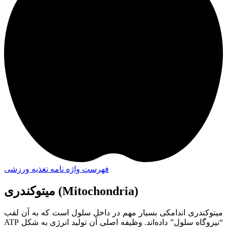
فهرست واژه نامه تغذیه ورزشی
میتوکندری (Mitochondria)
میتوکندری اندامکی بسیار مهم در داخل سلول است که به آن لقب
“نیروگاه سلول” داده‌اند. وظیفه اصلی آن تولید انرژی به شکل ATP