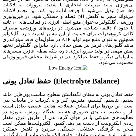
بی‌هوازی مانند تمرینات انفجاری یا شدید، پیرووات به لاکتات
(Lactate) تبدیل می‌شود تا چرخه ادامه پیدا کند. این تجمع لاکتات
می‌تواند منجر به کاهش pH عضله و خستگی شود. در فیزیولوژی
ورزشی، گلیکولیز به‌عنوان منبع اصلی انرژی در فعالیت‌های ۱۰ ثانیه
تا حدود ۲ دقیقه شناخته می‌شود. در رژیم‌های ورزشی، مصرف
کافی کربوهیدرات برای حمایت از این مسیر اهمیت دارد. گلیکولیز
همچنین به‌عنوان منبع مهم تولید ATP در سلول‌های فاقد میتوکندری
مانند گلبول‌های قرمز نیز نقش حیاتی دارد. بنابراین، گلیکولیز نه‌تنها
نقش مهمی در تولید سریع انرژی دارد، بلکه نقطه آغازین مسیرهای
متابولیکی دیگر و حفظ عملکرد بدن در شرایط مختلف فیزیولوژیکی
محسوب می‌شود.
حفظ تعادل یونی (Electrolyte Balance)
حفظ تعادل یونی به معنای نگه‌داشتن سطوح مناسب یون‌هایی مانند
سدیم، پتاسیم، کلسیم، منیزیم، کلر و بی‌کربنات در مایعات بدن
است. این یون‌ها برای انقباض عضلات، هدایت عصبی، تعادل اسید-
باز و تنظیم آب بدن ضروری هستند. هنگام ورزش، به‌ویژه در
فعالیت‌های طولانی یا در هوای گرم، بدن از طریق عرق مقدار
زیادی الکترولیت از دست می‌دهد. کمبود الکترولیت‌ها ممکن است
منجر به گرفتگی عضلات، خستگی، سردرد و کاهش عملکرد
ورزشی شود. نوشیدن مایعات حاوی الکترولیت مانند آب نارگیل یا