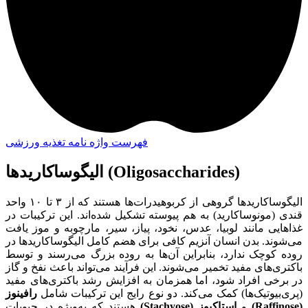
فهرست واژه نامه تغذیه ورزشی
الیگوساکاریدها (Oligosaccharides)
الیگوساکاریدها گروهی از کربوهیدرات‌ها هستند که از ۳ تا ۱۰ واحد
قندی (مونو‌ساکارید) به هم پیوسته تشکیل شده‌اند. این ترکیبات در
غذاهایی مانند لوبیا، عدس، نخود، پیاز، سیر، مارچوبه و موز یافت
می‌شوند. بدن انسان آنزیم کافی برای هضم کامل الیگوساکاریدها در
روده کوچک ندارد، بنابراین آن‌ها به روده بزرگ می‌رسند و توسط
باکتری‌های مفید تخمیر می‌شوند. این فرآیند می‌تواند باعث نفخ و گاز
در برخی افراد شود، اما همزمان به افزایش رشد باکتری‌های مفید
(پری‌بیوتیک‌ها) کمک می‌کند. دو نوع رایج این ترکیبات شامل
رافینوز
(Raffinose)
و
استاکیوز (Stachyose)
هستند که به‌ویژه در حبوبات