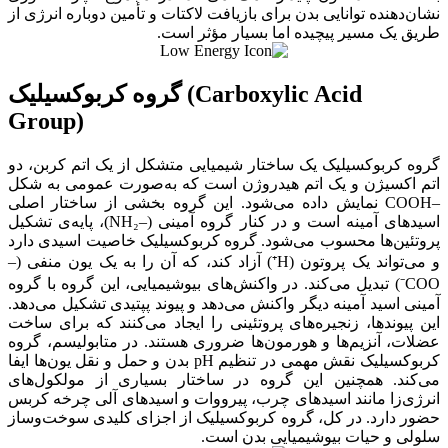
نشان‌دهنده توانایی بدن برای بازیافت لاکتات و تأمین دوباره انرژی از
طریق یک مسیر پیچیده اما بسیار مؤثر است.
گروه کربوکسیلیک (Carboxylic Acid
Group)
گروه کربوکسیلیک یک ساختار شیمیایی متشکل از یک اتم کربن، دو
اتم اکسیژن و یک اتم هیدروژن است که به‌صورت عمومی به شکل
–COOH نمایش داده می‌شود. این گروه بخشی از ساختار اصلی
اسیدهای آمینه است و در کنار گروه آمینی (–NH₂)، پایه‌ی تشکیل
پروتئین‌ها محسوب می‌شود. گروه کربوکسیلیک خاصیت اسیدی دارد
و می‌تواند یک پروتون (H⁺) آزاد کند، که آن را به یک یون منفی (–
COO⁻) تبدیل می‌کند. در واکنش‌های بیوشیمیایی، این گروه با گروه
آمینی اسید آمینه دیگر واکنش می‌دهد و پیوند پپتیدی تشکیل می‌دهد.
این پیوندها، زنجیره‌های پروتئینی را ایجاد می‌کنند که برای ساخت
عضلات، آنزیم‌ها و هورمون‌ها ضروری هستند. در متابولیسم، گروه
کربوکسیلیک نقش مهمی در تنظیم pH بدن و حمل و نقل یون‌ها ایفا
می‌کند. همچنین این گروه در ساختار بسیاری از مولکول‌های
انرژی‌زا مانند اسیدهای چرب، پیرووات و اسیدهای آلی چرخه کربس
حضور دارد. در کل، گروه کربوکسیلیک از اجزای کلیدی سوخت‌وساز
سلولی و حیات بیوشیمیایی بدن است.