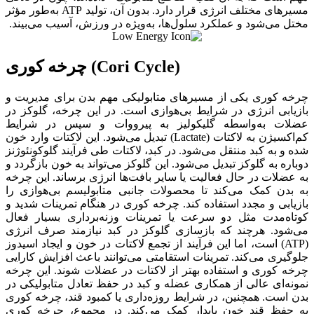
مسیرهای مختلف انرژی قرار دارد. بدون آن، تولید ATP به‌طور مؤثر
مختل می‌شود و عملکرد سلول‌ها، به‌ویژه در ورزش، آسیب می‌بیند.
چرخه کوری (Cori Cycle)
چرخه کوری یکی از مسیرهای متابولیکی مهم بدن برای مدیریت و
بازیابی انرژی در شرایط بی‌هوازی است. در این چرخه، گلوکز در
عضلات به‌واسطه گلیکولیز به پیرووات و سپس در شرایط
کم‌اکسیژن به لاکتات (Lactate) تبدیل می‌شود. این لاکتات وارد خون
شده و به کبد منتقل می‌شود. در کبد، لاکتات طی فرآیند گلوکونئوژنز
دوباره به گلوکز تبدیل می‌شود. این گلوکز می‌تواند به خون بازگردد و
به عضلات در حال فعالیت یا سایر بافت‌ها انرژی برساند. این چرخه
به بدن کمک می‌کند تا محصولات جانبی متابولیسم بی‌هوازی را
بازیابی و مجدد استفاده کند. چرخه کوری در هنگام تمرینات شدید و
کوتاه‌مدت مثل دو سرعت یا تمرینات وزنه‌برداری بسیار فعال
می‌شود. هرچند که بازسازی گلوکز در کبد نیازمند صرف انرژی
(ATP) است، اما این فرآیند از تجمع لاکتات در خون و ایجاد اسیدوز
جلوگیری می‌کند. تمرینات استقامتی می‌توانند باعث افزایش کارایی
چرخه کوری و استفاده بهتر از لاکتات در عضلات شوند. این چرخه
نمونه‌ای عالی از همکاری عضله و کبد در حفظ تعادل متابولیکی در
بدن است. همچنین، در شرایط روزه‌داری یا کمبود قند، چرخه کوری
به حفظ قند خون پایدار کمک می‌کند. در مجموع، چرخه کوری