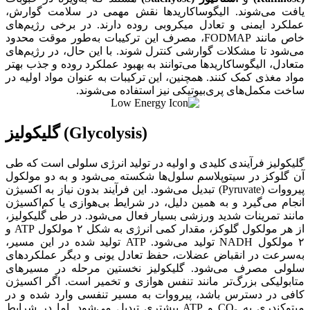
یافت می‌شوند. الیگوساکاریدها نقش مهمی در سلامت گوارش،
عملکرد ایمنی و تعادل میکروبی روده دارند. در برخی رژیم‌های
خاص مانند FODMAP، مصرف این ترکیبات به‌طور موقت محدود
می‌شود تا مشکلات گوارشی کنترل شوند. با این حال، در رژیم‌های
متعادل، الیگوساکاریدها می‌توانند به بهبود عملکرد روده و جذب بهتر
مواد مغذی کمک کنند. همچنین، این ترکیبات به عنوان مواد اولیه در
ساخت مکمل‌های پری‌بیوتیکی نیز استفاده می‌شوند.
گلیکولیز (Glycolysis)
گلیکولیز فرآیندی کلیدی و اولیه در تولید انرژی سلولی است که طی
آن گلوکز در سیتوپلاسم سلول‌ها شکسته می‌شود و به دو مولکول
پیرووات (Pyruvate) تبدیل می‌شود. این فرآیند بدون نیاز به اکسیژن
انجام می‌گیرد و به همین دلیل، در شرایط بی‌هوازی یا کم‌اکسیژن
مانند تمرینات شدید ورزشی بسیار فعال می‌شود. در طی گلیکولیز،
از هر مولکول گلوکز، مقدار کمی انرژی به شکل ۲ مولکول ATP و
۲ مولکول NADH تولید می‌شود. ATP تولید شده در این مسیر،
به‌سرعت در انقباض عضلات، حفظ تعادل یونی و دیگر عملکردهای
سلولی مصرف می‌شود. گلیکولیز نخستین مرحله در مسیرهای
متابولیکی بزرگ‌تر مانند تنفس هوازی و تخمیر است. اگر اکسیژن
کافی در دسترس باشد، پیرووات به مسیر تنفسی وارد شده و در
میتوکندری به CO₂ و ATP بیشتری تبدیل می‌شود. اما در شرایط