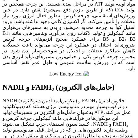
مواد اولیه تولید ATP در مراحل بعدی هستند. این چرخه همچنین در
تولید CO₂ (که از طریق بازدم دفع می‌شود) نقش دارد. در حین
ورزش‌های استقامتی، چرخه کربس به‌طور فعال انرژی مورد نیاز
عضلات را تأمین می‌کند. اگر اکسیژن کافی وجود نداشته باشد، ورود
استیل کوآ به چرخه محدود می‌شود و بدن به مسیرهای بی‌هوازی
مانند گلیکولیز و تولید لاکتات روی می‌آورد. ویتامین‌هایی مانند B1،
B2، B3 و B5 برای عملکرد صحیح آنزیم‌های چرخه کربس
ضروری‌اند. اختلال در عملکرد این چرخه می‌تواند باعث خستگی،
کاهش عملکرد عضلات و اختلال در سوخت‌وساز بدن شود. در
مجموع، چرخه کربس یکی از حیاتی‌ترین مسیرهای تولید انرژی بدن
است که در ورزش، سلامت عمومی و طول عمر نقش اساسی
دارد.
NADH و FADH₂ (حامل‌های الکترون)
NADH (نیکوتین‌آمید آدنین دینوکلئوتید) و FADH₂ (فلاوین آدنین
دینوکلئوتید) دو ترکیب بسیار مهم در متابولیسم انرژی هستند که
به‌عنوان حامل‌های الکترون در مسیرهای تولید ATP عمل می‌کنند.
این مولکول‌ها در فرآیندهایی مانند گلیکولیز، چرخه کربس و
اکسیداسیون اسیدهای چرب تشکیل می‌شوند. NADH و FADH₂
وظیفه دارند الکترون‌هایی را که در مراحل قبلی متابولیسم تولید
شده‌اند، به زنجیره انتقال الکترون در میتوکندری منتقل کنند. در این