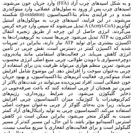
و به شکل اسیدهای چرب آزاد (FFA) وارد جریان خون می‌شوند.
اسیدهای چرب پس از ورود به سلول‌های عضلانی، وارد میتوکندری
شده و در فرایندی به‌نام بتا-اکسیداسیون (β-oxidation) شکسته
می‌شوند. در این فرایند، اسیدهای چرب به مولکول‌های استیل
کوآنزیم A (Acetyl-CoA) تبدیل می‌شوند که سپس وارد چرخه کربس
می‌گردند. انرژی حاصل از این چرخه از طریق زنجیره انتقال
الکترون به ATP تبدیل می‌شود. چربی‌ها نسبت به کربوهیدرات‌ها به
اکسیژن بیشتری برای تولید ATP نیاز دارند، بنابراین در تمرینات
شدید که اکسیژن کمتر در دسترس است، نقش چربی در تأمین
انرژی کاهش می‌یابد. در فعالیت‌های استقامتی مانند پیاده‌روی،
دوچرخه‌سواری یا دویدن طولانی، چربی منبع اصلی انرژی محسوب
می‌شود. تمرین منظم هوازی می‌تواند ظرفیت بدن برای استفاده از
چربی به‌عنوان سوخت را افزایش دهد. این موضوع شامل افزایش
تعداد میتوکندری، فعالیت آنزیم‌های بتا-اکسیداسیون، و بهبود جریان
خون عضلانی است. افراد تمرین‌دیده می‌توانند در شدت‌های بالاتر از
تمرین نیز همچنان از چربی استفاده کنند که باعث صرفه‌جویی در
ذخایر گلیکوژن می‌شود. در شرایط روزه‌داری، رژیم‌های
کم‌کربوهیدرات یا کتوژنیک، میزان اکسیداسیون چربی افزایش
می‌یابد، زیرا بدن به‌جای گلوکز از چربی به‌عنوان سوخت اصلی
استفاده می‌کند. اکسیداسیون چربی به تولید رادیکال‌های آزاد کمتر
نسبت به گلوکز منجر می‌شود، بنابراین ممکن است در کاهش
استرس اکسیداتیو مؤثر باشد. با این حال، این مسیر کندتر از مسیر
گلیکولیز است و برای فعالیت‌های انفجاری یا سریع مناسب نیست.
هورمون‌هایی مانند اپی‌نفرین و نوراپی‌نفرین در فعال‌سازی