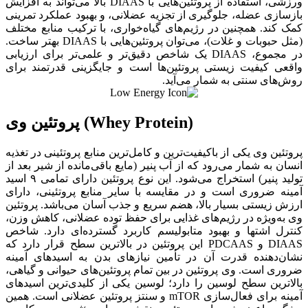
ورزشی، استفاده از پروتئین‌هایی با DIAAS بالا می‌تواند به افزایش
بازسازی عضله، جلوگیری از تجزیه عضلانی، و بهبود عملکرد تمرینی
کمک کند. همچنین در رژیم‌های گیاه‌خواری، با ترکیب منابع مختلف
(مثل حبوبات و غلات)، می‌توان پروتئین‌هایی با DIAAS بهتر ساخت.
در مجموع، DIAAS یک شاخص دقیق‌تر و علمی‌تر برای ارزیابی
واقعی کیفیت زیستی پروتئین‌ها است و جایگزینی قدرتمند برای
روش‌های سنتی به شمار می‌آید.
پروتئین وی (Whey Protein)
پروتئین وی یکی از باکیفیت‌ترین و کامل‌ترین منابع پروتئینی در تغذیه
انسان به شمار می‌رود که از آب پنیر (مایع باقی‌مانده از شیر بعد از
تولید پنیر) استخراج می‌شود. این نوع پروتئین دارای تمامی ۹ اسید
آمینه ضروری است و در مقایسه با سایر منابع پروتئینی، دارای
ارزش زیستی بسیار بالا، هضم سریع و جذب آسان می‌باشد. پروتئین
وی به‌ویژه در رژیم‌های غذایی برای حفظ توده عضلانی، کاهش وزن،
کنترل اشتها و بهبود متابولیسم کاربرد گسترده‌ای دارد. شاخص
DIAAS و PDCAAS این پروتئین در بالاترین سطح قرار دارد که
نشان‌دهنده قدرت آن در تأمین نیازهای بدن به اسیدهای آمینه
ضروری است. وی پروتئین در بین تمام پروتئین‌های حیوانی و گیاهی،
بالاترین سطح لوسین را دارد؛ لوسین یکی از کلیدی‌ترین اسیدهای
آمینه برای فعال‌سازی mTOR و سنتز پروتئین عضلانی است. همین