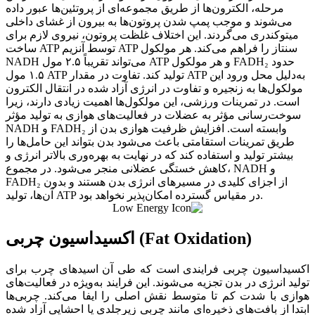
مرحله، الکترون‌ها از طریق مجموعه‌ای از پروتئین‌ها عبور داده
می‌شوند و موجب پمپ شدن پروتون‌ها به بیرون از غشای داخلی
میتوکندری می‌گردند. این اختلاف غلظت پروتون، نیروی لازم برای
ساخت ATP توسط آنزیم ATP سنتاز را فراهم می‌کند. هر مولکول
NADH می‌تواند تقریباً ۲.۵ مول ATP و هر مولکول FADH₂ حدود
۱.۵ مول ATP تولید کند. تفاوت در مقدار ATP به‌دلیل محل ورود این
مولکول‌ها به زنجیره و تفاوت در انرژی آزاد شده در انتقال الکترون
است. در تمرینات ورزشی، این مولکول‌ها اهمیت زیادی دارند، زیرا
سوخت‌رسانی مؤثر به عضلات در فعالیت‌های هوازی به تولید مؤثر
NADH و FADH₂ وابسته است. افزایش ظرفیت هوازی بدن از
طریق تمرینات استقامتی باعث می‌شود بدن بتواند این حامل‌ها را
بیشتر تولید و استفاده کند که در نهایت به بهره‌وری بالاتر انرژی و
کاهش خستگی عضلانی منجر می‌شود. در مجموع، NADH و
FADH₂ از اجزای کلیدی در مسیرهای انرژی بدن هستند و بدون
آن‌ها، تولید ATP در مقیاس گسترده امکان‌پذیر نخواهد بود.
اکسیداسیون چربی (Fat Oxidation)
اکسیداسیون چربی فرایندی است که طی آن اسیدهای چرب برای
تولید انرژی در بدن تجزیه می‌شوند. این فرایند به‌ویژه در فعالیت‌های
هوازی با شدت کم تا متوسط نقش اصلی را ایفا می‌کند. چربی‌ها
ابتدا از بافت‌های ذخیره‌ای مانند چربی زیرجلدی یا احشایی آزاد شده