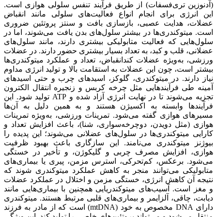
(آدنوزین تری‌فسفات) از طریق فرآیند تنفس سلولی هوازی است.
این انرژی برای انجام انواع فعالیت‌های سلولی مانند انقباض
عضلات، هدایت عصبی، بازسازی بافت و سنتز پروتئین ضروری
است. میتوکندری‌ها در بیشتر سلول‌های بدن یافت می‌شوند، اما در
سلول‌هایی که فعالیت متابولیکی بیشتری دارند، مانند سلول‌های
عضلانی، قلب و کبد، به تعداد بسیار بیشتری حضور دارند. در عضلات
ورزشی، به‌ویژه عضلات کند‌انقباض، تعداد و عملکرد میتوکندری‌ها
بیشتر است، چون این عضلات به استقامت بالا و تولید انرژی مداوم
نیاز دارند. در میتوکندری، گلوکز، اسیدهای چرب و حتی اسیدهای
آمینه طی فرآیندهایی مثل چرخه کربس و زنجیره انتقال الکترون
تجزیه می‌شوند تا در نهایت انرژی آزاد شده و ATP تولید شود. این
فرآیندها وابسته به اکسیژن هستند و به همین دلیل به آن‌ها
مسیرهای هوازی گفته می‌شود. تمرینات ورزشی، به‌ویژه تمرینات
هوازی (مثل دویدن، دوچرخه‌سواری، شنا)، باعث افزایش تعداد و
کارایی میتوکندری‌ها در سلول‌های عضلانی می‌شوند؛ این پدیده را
بیوژنز میتوکندری می‌نامند. این سازگاری باعث بهبود ظرفیت
هوازی، افزایش مصرف چربی و گلیکوژن، و تأخیر در خستگی
می‌شود. برعکس، کم‌تحرکی، استرس مزمن، پیری یا بیماری‌های
متابولیکی می‌توانند منجر به کاهش عملکرد میتوکندری شوند که
نتیجه آن کاهش انرژی، خستگی مزمن و اختلال در عملکرد عضلات
و مغز است. آسیب‌های میتوکندریایی همچنین با بیماری‌هایی مانند
دیابت، چاقی، آلزایمر و بیماری‌های قلبی مرتبط هستند. میتوکندری
دارای DNA مخصوص به خود (mtDNA) است که از مادر به فرزند
منتقل می‌شود و می‌تواند پروتئین‌های خاصی را تولید کند. این ویژگی