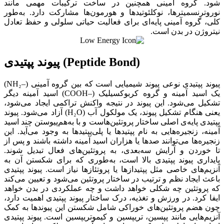
شود. گروه آمینی همچنین در ساخت ترکیبات مهمی مانند
نوروترنسمیترها، نوکلئوتیدها و هورمون‌ها مشارکت دارد. به‌طور
کلی، گروه آمینی پایه‌ای برای فعالیت حیاتی سلولی و حفظ تعادل
نیتروژن در بدن است.
پیوند پپتیدی (Peptide Bond)
پیوند پپتیدی نوعی پیوند شیمیایی است که بین گروه آمینی (–NH₂)
یک اسید آمینه و گروه کربوکسیلیک (–COOH) اسید آمینه دیگر
تشکیل می‌شود. این پیوند در نتیجه واکنش تراکمی ایجاد می‌شود،
یعنی هنگام تشکیل پیوند، یک مولکول آب (H₂O) آزاد می‌شود. پیوند
پپتیدی پایه‌ی اصلی ساختار پروتئین‌هاست و با به‌هم‌پیوستن چند اسید
آمینه، زنجیره‌هایی به نام پپتیدها یا پلی‌پپتیدها به وجود می‌آید. این
زنجیره‌ها می‌توانند صدها یا هزاران اسید آمینه داشته باشند و پس از
تا خوردن و آرایش سه‌بعدی، به پروتئین‌های فعال تبدیل شوند.
پایداری پیوند پپتیدی بالا است، به‌طوری که برای شکستن آن به
آنزیم‌های خاصی مثل پپتیدازها یا پروتئازها نیاز است. پیوند پپتیدی
باعث ایجاد نظم و ترتیب در ساختار پروتئین می‌شود و تعیین می‌کند
که پروتئین چه شکلی خواهد داشت و چه عملکردی در بدن خواهد
ایفا کرد. در ورزش و تغذیه، درک ساختار پیوند پپتیدی اهمیت دارد،
چون هضم پروتئین‌های خوراکی شامل شکستن این پیوندها به کمک
آنزیم‌هایی مانند پپسین، تریپسین و کیموتریپسین است. پیوند پپتیدی