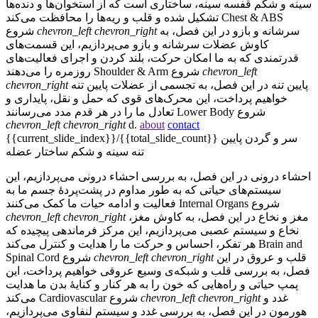
سینه و شکم
قفسه سینه، ساختاری است که از استخوان‌ها و دنده‌ها
Chest & ABS
تشکیل شده و قلب و ریه‌ها را محافظت می‌کند
سرشانه و بازو
در این فصل، به
chevron_right
chevron_left
شروع
کاوش عضلات سرشانه و بازو می‌پردازیم، این قسمت‌های
قدرتمندی که به ما امکان حرکت، بلند کردن و اجرای فعالیت‌های
chevron_left
شروع
Shoulder & Arm
روزمره را می‌دهند
پایین تنه
در این فصل، به تجسمی از عضلات پایین تنه
chevron_right
خواهیم پرداخت، این محرک‌های قوی که حمل و نقل، پایداری و
شروع
Lower Body
تعادل ما را در هر قدم مدد می‌رسانند
chevron_left
chevron_right
d.
about
contact
سر و گردن
پایین
{{current_slide_index}}/{{total_slide_count}}
تنه
سینه و شکم
ساختار عضله
احشاء درونی
در این فصل، به بررسی احشاء درونی می‌پردازیم، این
سیستم‌های حیاتی که به طور مداوم در پشت‌پردهٔ جسم ما به
شروع
Internal Organs
فعالیت و ادامه حیات ما کمک می‌کنند
مغز و نخاع
در این فصل، به کاوش مغز،
chevron_right
chevron_left
نخاع و سیستم عصبی می‌پردازیم، این مرکز فرماندهی پیچیده که
Brain and
هر تفکر، احساس و حرکت ما را هدایت و کنترل می‌کند
قلب و عروق
در این
chevron_right
chevron_left
شروع
Spinal Cord
فصل، به بررسی قلب و شبکه‌ی وسیع عروقی خواهیم پرداخت، این
پمپ حیاتی و راه‌هایی که خون را به هر کنار و کنایهٔ بدن ما هدایت
غدد و
chevron_right
chevron_left
شروع
Cardiovascular
می‌کند
هورمون
در این فصل، به بررسی غدد و سیستم لنفاوی می‌پردازیم،