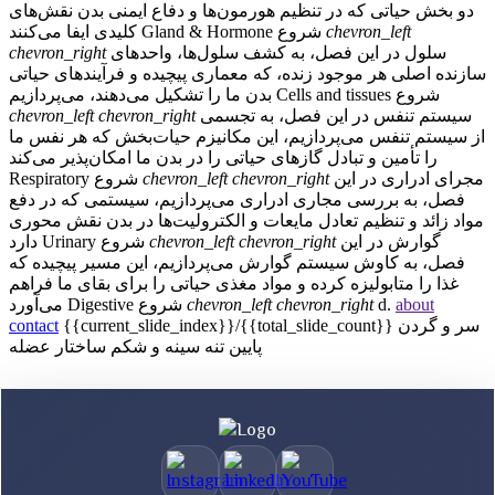
دو بخش حیاتی که در تنظیم هورمون‌ها و دفاع ایمنی بدن نقش‌های
chevron_left
شروع
Gland & Hormone
کلیدی ایفا می‌کنند
سلول
در این فصل، به کشف سلول‌ها، واحدهای
chevron_right
سازنده اصلی هر موجود زنده، که معماری پیچیده و فرآیندهای حیاتی
شروع
Cells and tissues
بدن ما را تشکیل می‌دهند، می‌پردازیم
سیستم تنفس
در این فصل، به تجسمی
chevron_right
chevron_left
از سیستم تنفس می‌پردازیم، این مکانیزم حیات‌بخش که هر نفس ما
را تأمین و تبادل گازهای حیاتی را در بدن ما امکان‌پذیر می‌کند
مجرای ادراری
در این
chevron_right
chevron_left
شروع
Respiratory
فصل، به بررسی مجاری ادراری می‌پردازیم، سیستمی که در دفع
مواد زائد و تنظیم تعادل مایعات و الکترولیت‌ها در بدن نقش محوری
گوارش
در این
chevron_right
chevron_left
شروع
Urinary
دارد
فصل، به کاوش سیستم گوارش می‌پردازیم، این مسیر پیچیده که
غذا را متابولیزه کرده و مواد مغذی حیاتی را برای بقای ما فراهم
about
d.
chevron_right
chevron_left
شروع
Digestive
می‌آورد
سر و گردن
{{current_slide_index}}/{{total_slide_count}}
contact
پایین تنه
سینه و شکم
ساختار عضله