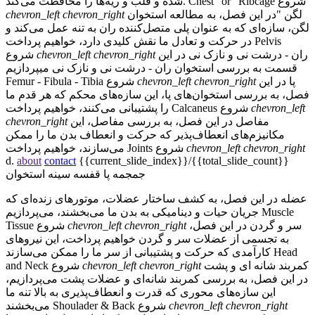
شروع
Chest" or "Ribcage
شده و قلب و ریه‌ها را محافظت می‌کند.
لگن
"در این فصل، به مطالعه استخوان
chevron_right
chevron_left
لگن، سازه‌ای که به عنوان پلی متصل‌کننده ران به تنه عمل می‌کند و
Pelvis
در حرکت و تعادل ما نقش کلیدی دارد، خواهیم پرداخت
ران - درشت نی و نازک نی
در این
chevron_right
chevron_left
شروع
قسمت به بررسی استخوان ران - درشت نی و نازک نی میپردازیم
پا
در این
chevron_right
chevron_left
شروع
Femur - Fibula - Tibia
فصل، به بررسی استخوان‌های پا، این سازه‌های محکم که هر قدم ما
chevron_left
شروع
Calcaneus
را پشتیبانی می‌کنند، خواهیم پرداخت
مفاصل
در این فصل، به بررسی مفاصل، این
chevron_right
مکانیزم‌های انعطاف‌پذیر که حرکت و انعطاف بدن ما را ممکن
chevron_right
chevron_left
شروع
Joints
می‌سازند، خواهیم پرداخت
d.
about
contact
{{current_slide_index}}/{{total_slide_count}}
جمجمه
پا
قفسه سینه
استخوان
عضله
در این فصل، به کشف ساختار عضلات، موتورهای زنده‌ای که
Muscle
جریان حیات و دینامیکی به بدن ما می‌بخشند، می‌پردازیم
سر و گردن
در این فصل،
chevron_right
chevron_left
شروع
Tissue
به تجسمی از عضلات سر و گردن خواهیم پرداخت، این نیروهای
Head
کارآمدی که حرکت و پشتیبانی از سر ما را ممکن می‌سازند
کمربند شانه ای و پشت
chevron_right
chevron_left
شروع
and Neck
در این فصل، به بررسی کمربند شانه‌ای و عضلات پشت می‌پردازیم،
این سازه‌های محوری که قدرت و انعطاف‌پذیری به بالا تنه ما
chevron_right
chevron_left
شروع
Shoulader & Back
می‌بخشند