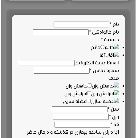
نام
*
نام خانوادگی
*
جنسیت
*
خانم
آقا
Email پست الکترونیک
شماره تماس
*
هدف
کاهش وزن
افزایش وزن
عضله سازی
سن
*
وزن
*
قد
*
آیا دارای سابقه بیماری در گذشته و درحال حاضر